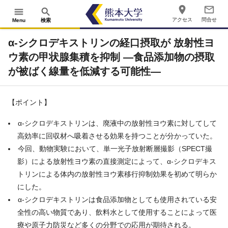
place
mail_outline
menu
search
アクセス
問合せ
Menu
検索
α-シクロデキストリンの経口摂取が 放射性ヨ
ウ素の甲状腺集積を抑制 ―食品添加物の摂取
が被ばく線量を低減する可能性―
【ポイント】
α
-
シクロデキストリンは、廃液中の放射性ヨウ素に対してして
高効率に回収材へ吸着させる効果を持つことが分かっていた。
今回、動物実験において、単一光子放射断層撮影（
SPECT
撮
影）による放射性ヨウ素の直接測定によって、α
-
シクロデキス
トリンによる体内の放射性ヨウ素移行抑制効果を初めて明らか
にした。
α
-
シクロデキストリンは食品添加物としても使用されている安
全性の高い物質であり、飲料水として使用することによって医
療や原子力防災など多くの分野での応用が期待される。