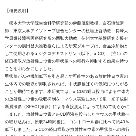
【概要説明】
熊本大学大学院生命科学研究部の伊藤茂樹教授、白石慎哉講
師、東京大学アイソトープ総合センターの桧垣正吾助教、長崎大
学原爆後障害医療研究所の西弘大助教、信州大学基盤研究支援セ
ンターの廣田昌大准教授らによる研究グループは、食品添加物と
して使用されるα-シクロデキストリン（以下、α-CD）（注1）の
経口摂取が放射性ヨウ素の甲状腺への移行を抑制する効果を持つ
ことを明らかにしました。
甲状腺がんや機能低下を引き起こす可能性のある放射性ヨウ素の
生体内での吸収が抑制されれば、甲状腺被ばくの低減につながる
ことが期待できます。本研究では、α-CDの経口投与による生体内
の放射性ヨウ素の吸収抑制を、マウス実験において単一光子放射
断層撮影（SPECT撮影）による直接測定によって初めて明らかに
しました。放射性ヨウ素とα-CD溶液を投与したマウスの甲状腺へ
の取り込みは、摂取24時間後に、コントロール群に比べて約40％
低下しました。α-CDの経口摂取が放射性ヨウ素の甲状腺への移行