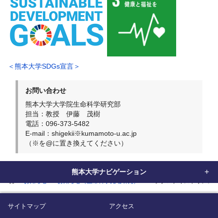
＜熊本大学SDGs宣言＞
お問い合わせ
熊本大学大学院生命科学研究部
担当：教授 伊藤 茂樹
電話：096-373-5482
E-mail：shigekii※kumamoto-u.ac.jp
（※を@に置き換えてください）
熊本大学ナビゲーション
home
お知らせ
お知らせ（生命科学先端研究）
α-シクロデキストリンの
サイトマップ
アクセス