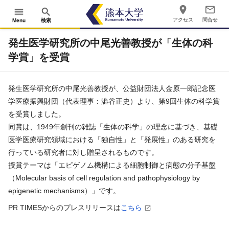
place
mail_outline
menu
search
アクセス
問合せ
Menu
検索
発生医学研究所の中尾光善教授が「生体の科
学賞」を受賞
発生医学研究所の中尾光善教授が、公益財団法人金原一郎記念医
学医療振興財団（代表理事：澁谷正史）より、第9回生体の科学賞
を受賞しました。
同賞は、1949年創刊の雑誌「生体の科学」の理念に基づき、基礎
医学医療研究領域における「独自性」と「発展性」のある研究を
行っている研究者に対し贈呈されるものです。
授賞テーマは「エピゲノム機構による細胞制御と病態の分子基盤
（Molecular basis of cell regulation and pathophysiology by
epigenetic mechanisms）」です。
PR TIMESからのプレスリリースは
こちら