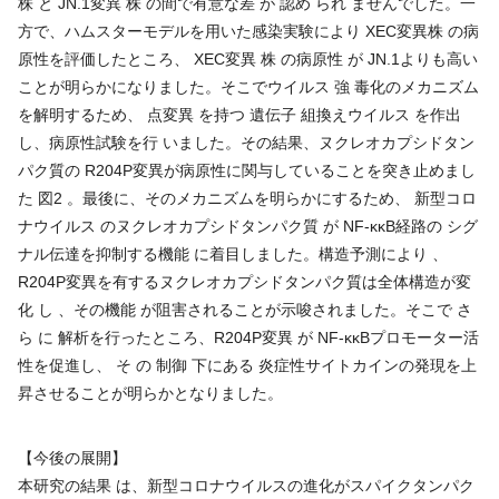
株 と JN.1変異 株 の間で有意な差 が 認め られ ませんでした。一
方で、ハムスターモデルを用いた感染実験により XEC変異株 の病
原性を評価したところ、 XEC変異 株 の病原性 が JN.1よりも高い
ことが明らかになりました。そこでウイルス 強 毒化のメカニズム
を解明するため、 点変異 を持つ 遺伝子 組換えウイルス を作出
し、病原性試験を行 いました。その結果、ヌクレオカプシドタン
パク質の R204P変異が病原性に関与していることを突き止めまし
た 図2 。最後に、そのメカニズムを明らかにするため、 新型コロ
ナウイルス のヌクレオカプシドタンパク質 が NF-κκB経路の シグ
ナル伝達を抑制する機能 に着目しました。構造予測により 、
R204P変異を有するヌクレオカプシドタンパク質は全体構造が変
化 し 、その機能 が阻害されることが示唆されました。そこで さ
ら に 解析を行ったところ、R204P変異 が NF-κκBプロモーター活
性を促進し、 そ の 制御 下にある 炎症性サイトカインの発現を上
昇させることが明らかとなりました。
【今後の展開】
本研究の結果 は、新型コロナウイルスの進化がスパイクタンパク