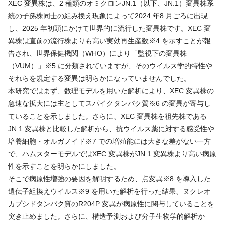
XEC 変異株は、2 種類のオミクロンJN.1（以下、JN.1）変異株系
統の子孫株同士の組み換え現象によって2024 年8 月ごろに出現
し、2025 年初頭にかけて世界的に流行した変異株です。XEC 変
異株は直前の流行株よりも高い実効再生産数※4 を示すことが報
告され、世界保健機関（WHO）により「監視下の変異株
（VUM）」※5 に分類されていますが、そのウイルス学的特性や
それらを規定する変異は明らかになっていませんでした。
本研究ではまず、数理モデルを用いた解析により、XEC 変異株の
急速な拡大には主としてスパイクタンパク質※6 の変異が寄与し
ていることを示しました。さらに、XEC 変異株を祖先株である
JN.1 変異株と比較した解析から、抗ウイルス薬に対する感受性や
培養細胞・オルガノイド※7 での増殖能には大きな差がない一方
で、ハムスターモデルではXEC 変異株がJN.1 変異株より高い病原
性を示すことを明らかにしました。
そこで病原性増強の要因を解明するため、点変異※8 を導入した
遺伝子組換えウイルス※9 を用いた解析を行った結果、ヌクレオ
カプシドタンパク質のR204P 変異が病原性に関与していることを
突き止めました。さらに、構造予測および分子生物学的解析か