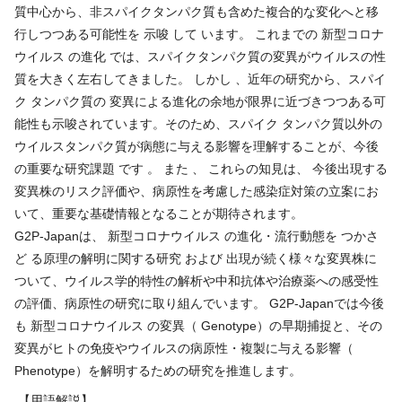
質中心から、非スパイクタンパク質も含めた複合的な変化へと移
行しつつある可能性を 示唆 して います。 これまでの 新型コロナ
ウイルス の進化 では、スパイクタンパク質の変異がウイルスの性
質を大きく左右してきました。 しかし 、近年の研究から、スパイ
ク タンパク質の 変異による進化の余地が限界に近づきつつある可
能性も示唆されています。そのため、スパイク タンパク質以外の
ウイルスタンパク質が病態に与える影響を理解することが、今後
の重要な研究課題 です 。 また 、 これらの知見は、 今後出現する
変異株のリスク評価や、病原性を考慮した感染症対策の立案にお
いて、重要な基礎情報となることが期待されます。
G2P-Japanは、 新型コロナウイルス の進化・流行動態を つかさ
ど る原理の解明に関する研究 および 出現が続く様々な変異株に
ついて、ウイルス学的特性の解析や中和抗体や治療薬への感受性
の評価、病原性の研究に取り組んでいます。 G2P-Japanでは今後
も 新型コロナウイルス の変異（ Genotype）の早期捕捉と、その
変異がヒトの免疫やウイルスの病原性・複製に与える影響（
Phenotype）を解明するための研究を推進します。
【用語解説】