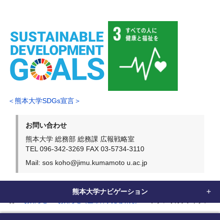
＜熊本大学SDGs宣言＞
お問い合わせ
熊本大学 総務部 総務課 広報戦略室
TEL 096-342-3269 FAX 03-5734-3110
Mail: sos koho@jimu.kumamoto u.ac.jp
熊本大学ナビゲーション
home
お知らせ
お知らせ（生命科学先端研究）
ヌクレオカプシドタンパク