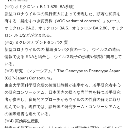
(※1) オミクロン（ B.1.1.529, BA系統）
新型コロナウイルスの流行拡大によって出現した、顕著な変異を
有する「懸念すべき変異株（VOC variant of concern）」の一つ。
オミクロン BA.2、オミクロン BA.5、オミクロン BA.2.86、オミク
ロン JN.1などが含まれる。
(※2) ヌクレオカプシドタンパク 質
新型コロナウイルスの 構造タンパク質の一つ 。 ウイルスの遺伝
情報である RNAと結合し、ウイルス粒子の形成や複製に関与して
いる。
(※3) 研究 コンソーシアム「 The Genotype to Phenotype Japan
(G2P-Japan) Consortium」
東京大学医科学研究所の佐藤佳教授が主宰する、若手研究者中心
の研究コンソーシアム。日本国内の様々な専門性を持つ若手研究
者が参画し、多角的アプローチからウイルスの性質の解明に取り
組んでいる。現在では、諸外国の研究チーム・コンソーシアムと
の国際連携も進めている。
(※4) 実効再生産数
特定の条件下において、1人のウイルス感染者が平均して何人の二