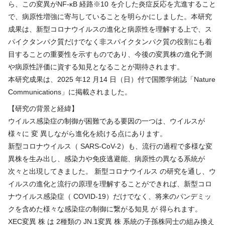
ら、この変異がNF-κB 経路※10 を介した炎症反応を亢進すること
で、病原性増強に寄与していることを明らかにしました。本研究
成果は、新型コロナウイルスの進化と病原性を理解する上で、ス
パイクタンパク質だけでなく非スパイクタンパク質の役割にも着
目することの重要性を示すものであり、今後の変異株の進化予測
や病原性評価に資する知見となることが期待されます。
本研究成果は、2025 年12 月14 日（日）付で国際学術誌「Nature
Communications」に掲載されました。
【研究の背景と経緯】
ウイルス感染症の制御が困難である要因の一つは、ウイルスが
様々に 変 異しながら進化を続ける点にあります。
新型コロナウイルス（ SARS-CoV-2）も、流行の過程で多様な変
異株を生み出し、感染力や免疫逃避能、病原性の異なる系統が
次々と出現してきました。 新型コロナウイルス の研究を通し、ウ
イルスの進化と流行の原理を理解することができれば、新型コロ
ナウイルス感染症（ COVID-19）だけでなく、将来のパンデミッ
クを含めた様々な感染症の制御に繋がる知見 が 得られます。
XEC変異 株 は 2種類の JN.1変異 株 系統の子孫株同士の組み換え