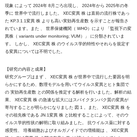
現象 によって 2024年 8月ごろ出現し、 2024年から 2025年の冬
季に 世界中で流行しました。 XEC変異 株 は直前の流行株であっ
た KP.3.1.1変異 株 よりも高い実効再生産数 を示すことが報告さ
れています。また 、 世界保健機関（ WHO）により 「監視下の変
異株（ variants under monitoring; VUM）」 に分類されていま
す。 しかし、 XEC変異 株 のウイルス学的特性やそれらを規定す
る変異については不明でした。
【研究の内容と成果】
研究グループはまず 、 XEC変異 株 が世界中で流行した要因を明
らかにするため、数理モデルを用いてウイルス変異とヒト集団で
の 実効再生産数 との関係を推定する解析を行いました。解析の結
果、 XEC変異 株 の急速な拡大にはスパイクタンパク質の変異が
寄与することが明らかになりました 図 1 。また、 XEC変異 株 を
その祖先株である JN.1変異 株 と比較することによって、そのウ
イルス学的性状の解明に取り組みました。 抗ウイルス薬に対する
感受性、 培養細胞およびオルガノイドでの増殖能は 、 XEC変異