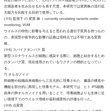
次感染者を生み出せるかを表す尺度。本研究では変異株の流行拡
大能力を比較する目的で使用している。
(※5) 監視下 の 変異 株（ currently circulating variants under
monitoring; VUM
ウイルスの特性に影響を与えると思われる遺伝子変異を持つもの
の、表現型や疫学的な影響の証拠は現時点では不明である変異
株。
(※6) スパイクタンパク 質
新型コロナウイルスが細胞に感染する際に、細胞と結合するため
のタンパク質。現在使用されているワクチンの標的となってい
る。
7) オルガノイド
幹細胞や組織由来細胞から三次元的に培養された、臓器の構造や
機能を部分的に再現した培養モデル。本研究では、ヒト iPS細胞
由来の肺オルガノイドを用いることで、培養細胞よりも生体に近
い環境下でのウイルス増殖や薬剤感受性の評価を行った。
(※8) 点変異