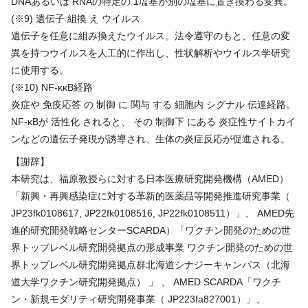
DNAあるいは RNAの特定の 1塩基が別の塩基に置き換わる変異。
(※9) 遺伝子 組換 え ウイルス
遺伝子を任意に組み換えたウイルス。法令遵守のもと、任意の変
異を持つウイルスを人工的に作出し、性状解析やウイルス学研究
に使用する。
(※10) NF-κκB経路
炎症や 免疫応答 の 制御 に 関与 する 細胞内 シグナル 伝達経路。
NF-κBが 活性化 されると、 その 制御下 にある 炎症性サイトカイ
ンなどの遺伝子発現が誘導され、生体の炎症反応が促進される。
【謝辞】
本研究は、福原教授らに対する日本医療研究開発機構（AMED）
「新興・再興感染症に対する革新的医薬品等開発推進研究事業（
JP23fk0108617, JP22fk0108516, JP22fk0108511）」、 AMED先
進的研究開発戦略センターSCARDA）「ワクチン開発のための世
界トップレベル研究開発拠点の形成事業 ワクチン開発のための世
界トップレベル研究開発拠点群北海道シナジーキャンパス（北海
道大学ワクチン研究開発拠点） 」 、 AMED SCARDA「ワクチ
ン・新規モダリティ研究開発事業（ JP223fa827001）」、