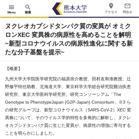
place
mail_outline
menu
search
アクセス
問合せ
Menu
検索
ヌクレオカプシドタンパク質の変異が オミク
ロンXEC 変異株の病原性を高めることを解明
~新型コロナウイルスの病原性進化に関する新
たな分子基盤を提示~
【概要】
九州大学大学院医学研究院の福原崇介教授、田村友和准教授、辻
野修平特任助教、北海道大学、東京科学大学総合研究院難治疾患
研究所、東京大学医科学研究所、研究コンソーシアム「The
Genotype to PhenotypeJapan (G2P-Japan) Consortium」※3 ら
の研究グループは、新型コロナウイルス（SARS-CoV-2）XEC 変
異株について、そのウイルス学的特性を多角的に解析し、ヌクレ
オカプシドタンパク質に生じた変異が、病原性の増強に寄与する
ことを明らかにしました。