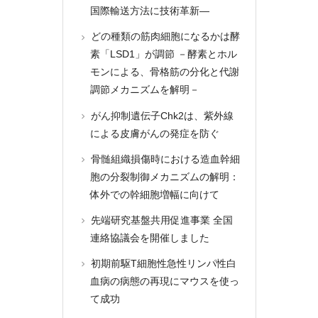
国際輸送方法に技術革新―
どの種類の筋肉細胞になるかは酵
素「LSD1」が調節 －酵素とホル
モンによる、骨格筋の分化と代謝
調節メカニズムを解明－
がん抑制遺伝子Chk2は、紫外線
による皮膚がんの発症を防ぐ
骨髄組織損傷時における造血幹細
胞の分裂制御メカニズムの解明：
体外での幹細胞増幅に向けて
先端研究基盤共用促進事業 全国
連絡協議会を開催しました
初期前駆T細胞性急性リンパ性白
血病の病態の再現にマウスを使っ
て成功