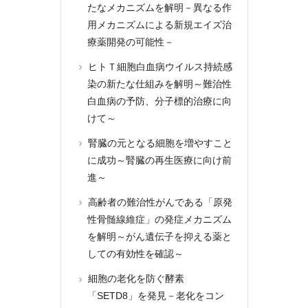
たなメカニズムを解明－異なる作
用メカニズムによる新規エイズ治
療薬開発の可能性－
ヒトＴ細胞白血病ウイルス持続感
染の新たな仕組みを解明～難治性
白血病の予防、分子標的治療に向
けて～
腎臓の元となる細胞を増やすこと
に成功～腎臓の再生医療に向け前
進～
高齢者の難治性がんである「原発
性骨髄線維症」の発症メカニズム
を解明～がん遺伝子を抑える薬と
しての有効性を確認～
細胞の老化を防ぐ酵素
「SETD8」を発見－老化をコン