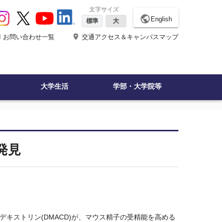
文字サイズ
public
English
標準
大
ne
place
お問い合わせ一覧
交通アクセス＆キャンパスマップ
大学生活
学部・大学院等
発見
ロデキストリン
(DMACD)
が、マウス精子の受精能を高める