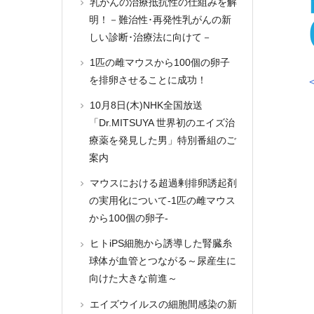
乳がんの治療抵抗性の仕組みを解
明！－難治性･再発性乳がんの新
しい診断･治療法に向けて－
1匹の雌マウスから100個の卵子
を排卵させることに成功！
10月8日(木)NHK全国放送
「Dr.MITSUYA 世界初のエイズ治
療薬を発見した男」特別番組のご
案内
マウスにおける超過剰排卵誘起剤
の実用化について-1匹の雌マウス
から100個の卵子-
ヒトiPS細胞から誘導した腎臓糸
球体が血管とつながる～尿産生に
向けた大きな前進～
エイズウイルスの細胞間感染の新