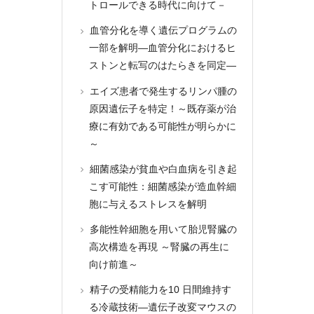
トロールできる時代に向けて－
血管分化を導く遺伝プログラムの
一部を解明―血管分化におけるヒ
ストンと転写のはたらきを同定―
エイズ患者で発生するリンパ腫の
原因遺伝子を特定！～既存薬が治
療に有効である可能性が明らかに
～
細菌感染が貧血や白血病を引き起
こす可能性：細菌感染が造血幹細
胞に与えるストレスを解明
多能性幹細胞を用いて胎児腎臓の
高次構造を再現 ～腎臓の再生に
向け前進～
精子の受精能力を10 日間維持す
る冷蔵技術―遺伝子改変マウスの