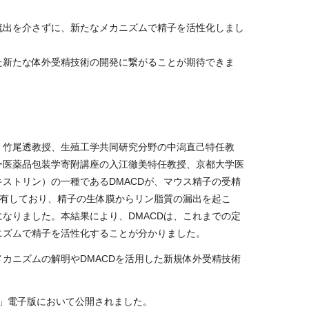
流出を介さずに、新たなメカニズムで精子を活性化しまし
た新たな体外受精技術の開発に繋がることが期待できま
竹尾透教授、生殖工学共同研究分野の中潟直己特任教
ー医薬品包装学寄附講座の入江徹美特任教授、京都大学医
ストリン）の一種であるDMACDが、マウス精子の受精
を有しており、精子の生体膜からリン脂質の漏出を起こ
になりました。本結果により、
DMACD
は、これまでの定
ニズムで精子を活性化することが分かりました。
メカニズムの解明や
DMACD
を活用した新規体外受精技術
」電子版において公開されました。