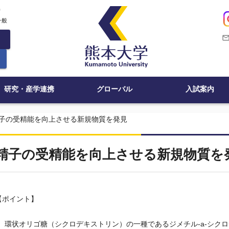
c
一般
mail_outli
研究・産学連携
グローバル
入試案内
子の受精能を向上させる新規物質を発見
精子の受精能を向上させる新規物質を
【ポイント】
環状オリゴ糖（シクロデキストリン）の一種であるジメチル-a-シク