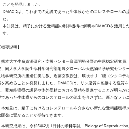
ことを発見しました。
DMACDは、これまでの定説であった生体膜からのコレステロールの
た。
本知見は、精子における受精能の制御機構の解明やDMACDを活用し
す。
【概要説明】
熊本大学生命資源研究・支援センター資源開発分野の中尾聡宏研究員、
授、同大学大学院生命科学研究部附属グローバル天然物科学研究センタ
生物学研究所の渡邊仁美助教、近藤玄教授は、環状オリゴ糖（シクロデキ
能を高めることを発見しました。DMACDは、リン脂質を包接する性質
し、受精能獲得の誘起や体外受精における受精を促進することが明らか
説であった生体膜からのコレステロールの流出を介さずに、新たなメカ
本知見は、精子におけるコレステロールを介さない新たな受精能獲得
の開発に繋がることが期待できます。
本研究成果は、令和
5
年
2
月
1
日付の米科学誌「
Biology of Reproduction