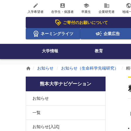
create
account_box
school
business
publi
入学希望者
在学生・保護者
卒業生
企業研究者
地域
ご寄付のお願いについて
ネーミングライツ
企業広告
大学情報
教育
お知らせ
お知らせ（生命科学先端研究）
精
home
熊本大学ナビゲーション
お知らせ
一覧
お知らせ[入試]