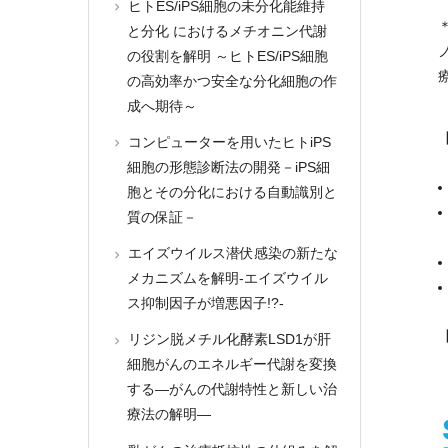
ヒトES/iPS細胞の未分化能維持
と分化 におけるメチオニン代謝
の役割を解明 ～ヒトES/iPS細胞
の高効率かつ安全な分化細胞の作
成へ期待～
コンピューターを用いたヒトiPS
細胞の形態診断法の開発－iPS細
胞とその分化における自動識別と
質の保証－
エイズウイルス潜伏感染の新たな
メカニズムを解明-エイズウイル
ス抑制因子が増悪因子!?-
リジン脱メチル化酵素LSD1が肝
細胞がんのエネルギー代謝を変換
する―がんの代謝特性と新しい治
療法の解明―