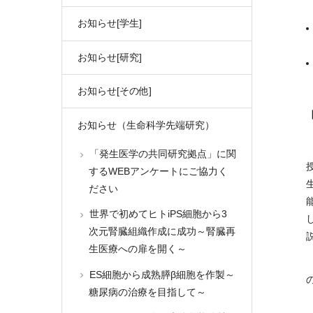
お知らせ[学生]
お知らせ[研究]
お知らせ[その他]
お知らせ（生命科学先端研究）
「発生医学の共同研究拠点」に関
するWEBアンケートにご協力く
ださい
世界で初めてヒトiPS細胞から3
次元腎臓組織作成に成功～腎臓再
生医療への扉を開く～
ES細胞から成熟膵β細胞を作製～
糖尿病の治療を目指して～