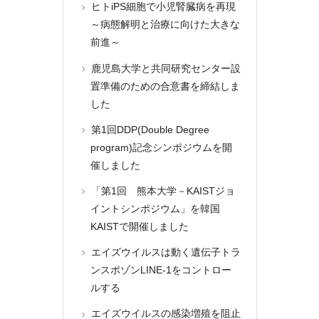
ヒトiPS細胞で小児腎臓病を再現
～病態解明と治療に向けた大きな
前進～
鹿児島大学と共同研究センター設
置準備のための合意書を締結しま
した
第1回DDP(Double Degree
program)記念シンポジウムを開
催しました
「第1回 熊本大学－KAISTジョ
イントシンポジウム」を韓国
KAISTで開催しました
エイズウイルスは動く遺伝子トラ
ンスポゾンLINE-1をコントロー
ルする
エイズウイルスの感染増殖を阻止