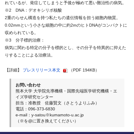
れているが、発症してしまうと予後が極めて悪い難治性の病気。
※2 DNA：デオキシリボ核酸
2重のらせん構造を持つ私たちの遺伝情報を担う細胞内物質。
0.02mmという小さな細胞の中に約2mのヒトDNAがコンパクトに
収められている。
※3 分子標的治療：
病気に関わる特定の分子を標的とし、その分子を特異的に抑えた
りすることによる治療法。
【詳細】
プレスリリース本文
（PDF 194KB）
お問い合わせ
熊本大学 大学院先導機構・国際先端医学研究機構・エ
イズ学研究センター
担当：准教授 佐藤賢文（さとうよりふみ）
電話：096-373-6830
e-mail：y-satou※kumamoto-u.ac.jp
（※を@に置き換えてください）