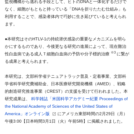
監視機構から逃れる手段として、ヒトのDNAと一体化するだけで
なく、細胞がもともと持っている「DNAを折りたたむ仕組み」も
利用することで、感染者体内で巧妙に生き延びていると考えられ
ます。
●本研究はそのHTLV-1の持続潜伏感染の重要なメカニズムを明ら
かにするものであり、今後更なる研究の進展によって、現在難治
※3
性白血病である成人Ｔ細胞白血病の予防や分子標的治療
に繋が
る成果と考えられます。
本研究は、文部科学省テニュアトラック普及・定着事業、文部科
学省科学研究費補助金、日本医療研究開発機構（AMED）、戦略
的創造研究推進事業（CREST）の支援を受けて行われました。本
研究成果は、
科学雑誌「米国科学アカデミー紀要 Proceedings of
the National Academy of Sciences of the United States of
America」オンライン版
にアメリカ東部時間の2月29日（月）
午後3:00【日本時間3月1日（火）午前5時】に掲載されました。