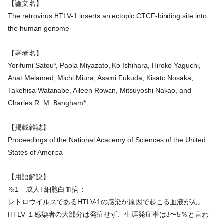
【論文名】
The retrovirus HTLV-1 inserts an ectopic CTCF-binding site into
the human genome
【著者名】
Yorifumi Satou*, Paola Miyazato, Ko Ishihara, Hiroko Yaguchi,
Anat Melamed, Michi Miura, Asami Fukuda, Kisato Nosaka,
Takehisa Watanabe, Aileen Rowan, Mitsuyoshi Nakao, and
Charles R. M. Bangham*
【掲載雑誌】
Proceedings of the National Academy of Sciences of the United
States of America
【用語解説】
※1 成人T細胞白血病：
レトロウイルスであるHTLV-1の感染が原因で起こる血液がん。
HTLV-１感染者の大部分は発症せず、生涯発症率は3〜5％と言わ