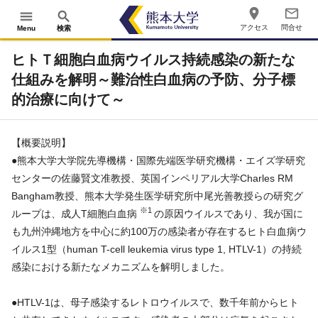
place
mail_outline
menu
search
アクセス
問合せ
Menu
検索
ヒトＴ細胞白血病ウイルス持続感染の新たな
仕組みを解明～難治性白血病の予防、分子標
的治療に向けて～
【概要説明】
●熊本大学大学院先導機構・国際先端医学研究機構・エイズ学研究
センターの佐藤賢文准教授、英国インペリアル大学Charles RM
Bangham教授、熊本大学発生医学研究所中尾光善教授らの研究グ
※1
ループは、成人T細胞白血病
の原因ウイルスであり、我が国に
も九州沖縄地方を中心に約100万の感染者が存在するヒト白血病ウ
イルス1型（human T-cell leukemia virus type 1, HTLV-1）の持続
感染における新たなメカニズムを解明しました。
●HTLV-1は、母子感染するレトロウイルスで、数千年前からヒト