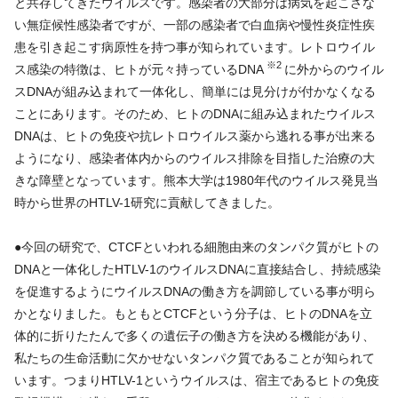
と共存してきたウイルスです。感染者の大部分は病気を起こさな
い無症候性感染者ですが、一部の感染者で白血病や慢性炎症性疾
患を引き起こす病原性を持つ事が知られています。レトロウイル
※2
ス感染の特徴は、ヒトが元々持っているDNA
に外からのウイル
スDNAが組み込まれて一体化し、簡単には見分けが付かなくなる
ことにあります。そのため、ヒトのDNAに組み込まれたウイルス
DNAは、ヒトの免疫や抗レトロウイルス薬から逃れる事が出来る
ようになり、感染者体内からのウイルス排除を目指した治療の大
きな障壁となっています。熊本大学は1980年代のウイルス発見当
時から世界のHTLV-1研究に貢献してきました。
●今回の研究で、CTCFといわれる細胞由来のタンパク質がヒトの
DNAと一体化したHTLV-1のウイルスDNAに直接結合し、持続感染
を促進するようにウイルスDNAの働き方を調節している事が明ら
かとなりました。もともとCTCFという分子は、ヒトのDNAを立
体的に折りたたんで多くの遺伝子の働き方を決める機能があり、
私たちの生命活動に欠かせないタンパク質であることが知られて
います。つまりHTLV-1というウイルスは、宿主であるヒトの免疫