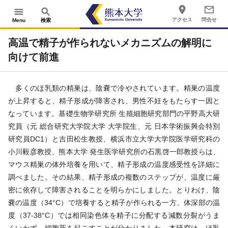
place
mail_outline
menu
search
アクセス
問合せ
Menu
検索
高温で精子が作られないメカニズムの解明に
向けて前進
多くのほ乳類の精巣は、陰嚢で冷やされています。精巣の温度
が上昇すると、精子形成が障害され、男性不妊をもたらす一因と
なっています。基礎生物学研究所 生殖細胞研究部門の平野高大研
究員（元 総合研究大学院大学 大学院生、元 日本学術振興会特別
研究員DC1）と吉田松生教授、横浜市立大学大学院医学研究科の
小川毅彦教授、熊本大学 発生医学研究所の石黒啓一郎教授らは、
マウス精巣の体外培養を用いて、精子形成の温度感受性を詳細に
調べました。その結果、精子形成の複数のステップが、温度に厳
密に依存して障害されることを明らかにしました。とりわけ、陰
嚢の温度（34°C）で培養すると精子が作られる一方、体深部の温
度（37-38°C）では相同染色体を精子に分配する減数分裂がうま
くいかず、細胞死を起こすことが分かりました。本研究は、ほ乳