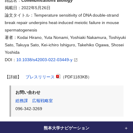
雑誌名：
Communications Biology
掲載日：2022年
5
月
26
日
論文タイトル：Temperature sensitivity of DNA double-strand
break repair underpins heat-induced meiotic failure in mouse
spermatogenesis
著者：
Kodai Hirano, Yuta Nonami,
Yoshiaki Nakamura, Toshiyuki
Sato, Takuya Sato, Kei-ichiro Ishiguro, Takehiko Ogawa, Shosei
Yoshida
DOI：
10.1038/s42003-022-03449-y
【詳細】
プレスリリース
（PDF1183KB）
お問い合わせ
総務課 広報戦略室
096-342-3269
熊本大学ナビゲーション