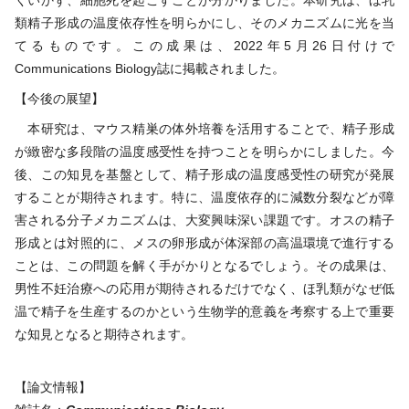
類精子形成の温度依存性を明らかにし、そのメカニズムに光を当
てるものです。この成果は、2022年5月26日付けで
Communications Biology誌に掲載されました。
【今後の展望】
本研究は、マウス精巣の体外培養を活用することで、精子形成
が緻密な多段階の温度感受性を持つことを明らかにしました。今
後、この知見を基盤として、精子形成の温度感受性の研究が発展
することが期待されます。特に、温度依存的に減数分裂などが障
害される分子メカニズムは、大変興味深い課題です。オスの精子
形成とは対照的に、メスの卵形成が体深部の高温環境で進行する
ことは、この問題を解く手がかりとなるでしょう。その成果は、
男性不妊治療への応用が期待されるだけでなく、ほ乳類がなぜ低
温で精子を生産するのかという生物学的意義を考察する上で重要
な知見となると期待されます。
【論文情報】