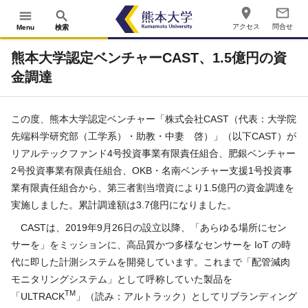
place
mail_outline
menu
search
アクセス
問合せ
Menu
検索
熊本大学認定ベンチャーCAST、1.5億円の資
金調達
この度、熊本大学認定ベンチャー「株式会社
CAST
（代表：大学院
先端科学研究部（工学系）・助教・中妻 啓）」（以下
CAST
）が
リアルテックファンド
4
号投資事業有限責任組合、肥銀ベンチャー
2
号投資事業有限責任組合、
OKB
・名南ベンチャー支援
1
号投資事
業有限責任組合から、第三者割当増資により
1.5
億円の資金調達を
実施しました。累計調達額は
3.7
億円になりました。
CAST
は、
2019
年
9
月
26
日の設立以降、「あらゆる場所にセン
サーを」をミッションに、高品質かつ多様なセンサーを
IoT
の時
代に即した計測システムを開発しています。これまで「配管減肉
モニタリングシステム」として呼称していた製品を
TM
「
ULTRACK
」（読み：アルトラック）としてリブランディング