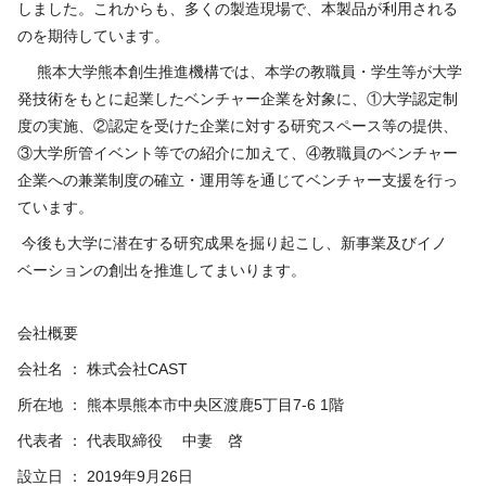
しました。これからも、多くの製造現場で、本製品が利用される
のを期待しています。
熊本大学熊本創生推進機構では、本学の教職員・学生等が大学
発技術をもとに起業したベンチャー企業を対象に、
①
大学認定制
度の実施、
②
認定を受けた企業に対する研究スペース等の提供、
③
大学所管イベント等での紹介に加えて、
④
教職員のベンチャー
企業への兼業制度の確立・運用等を通じてベンチャー支援を行っ
ています。
今後も大学に潜在する研究成果を掘り起こし、新事業及びイノ
ベーションの創出を推進してまいります。
会社概要
会社名 ： 株式会社
CAST
所在地 ： 熊本県熊本市中央区渡鹿
5
丁目
7-6 1
階
代表者 ： 代表取締役 中妻 啓
設立日 ：
2019
年
9
月
26
日