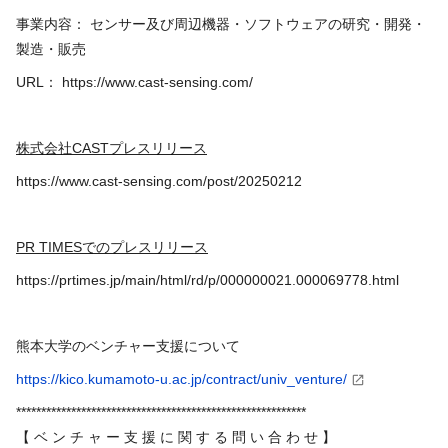
事業内容： センサー及び周辺機器・ソフトウェアの研究・開発・
製造・販売
URL：
https://www.cast-sensing.com/
株式会社
CAST
プレスリリース
https://www.cast-sensing.com/post/20250212
PR TIMES
でのプレスリリース
https://prtimes.jp/main/html/rd/p/000000021.000069778.html
熊本大学のベンチャー支援について
https://kico.kumamoto-u.ac.jp/contract/univ_venture/
**********************************************************
【 ベ ン チ ャ ー 支 援 に 関 す る 問 い 合 わ せ 】