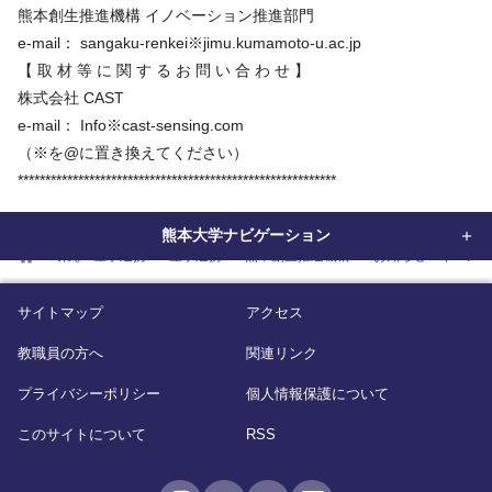
熊本創生推進機構 イノベーション推進部門
e-mail： sangaku-renkei※jimu.kumamoto-u.ac.jp
【 取 材 等 に 関 す る お 問 い 合 わ せ 】
株式会社 CAST
e-mail： Info※cast-sensing.com
（※を@に置き換えてください）
**********************************************************
熊本大学ナビゲーション
home
研究・産学連携
産学連携
熊本創生推進機構
お知らせ・イベン
サイトマップ
アクセス
教職員の方へ
関連リンク
プライバシーポリシー
個人情報保護について
このサイトについて
RSS