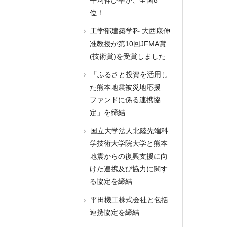
位！
工学部建築学科 大西康伸
准教授が第10回JFMA賞
(技術賞)を受賞しました
「ふるさと投資を活用し
た熊本地震被災地応援
ファンドに係る連携協
定」を締結
国立大学法人北陸先端科
学技術大学院大学と熊本
地震からの復興支援に向
けた連携及び協力に関す
る協定を締結
平田機工株式会社と包括
連携協定を締結