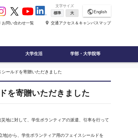
文字サイズ
public
English
標準
大
ne
place
お問い合わせ一覧
交通アクセス＆キャンパスマップ
大学生活
学部・大学院等
スシールドを寄贈いただきました
ドを寄贈いただきました
被災地に対して、学生ボランティアの派遣、引率を行って
に立地)から、学生ボランティア用のフェイスシールドを