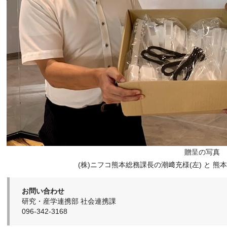
贈呈の写真
(株)ニフコ熊本総務課長の潮﨑充様(左) と 熊
お問い合わせ
研究・産学連携部 社会連携課
096-342-3168