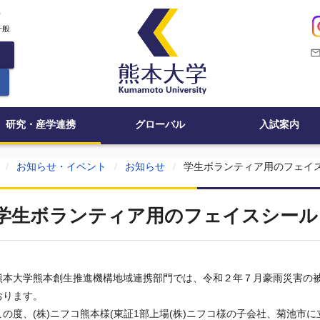
c
一般
mail_outli
研究・産学連携
グローバル
入試案内
お知らせ・イベント
お知らせ
学生ボランティア用のフェイ
学生ボランティア用のフェイスシール
熊本大学熊本創生推進機構地域連携部門では、令和２年７月豪雨災害の
おります。
この度、(株)ニフコ熊本様(東証1部上場(株)ニフコ様の子会社、菊池市