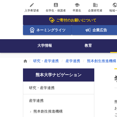
create
account_box
school
business
publi
入学希望者
在学生・保護者
卒業生
企業研究者
地域
ご寄付のお願いについて
ネーミングライツ
企業広告
大学情報
教育
研究・産学連携
産学連携
熊本創生推進機構
home
熊本大学ナビゲーション
研究・産学連携
産学連携
熊本創生推進機構