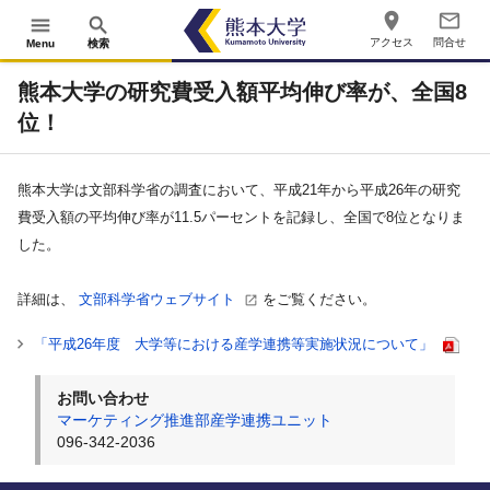
place
mail_outline
menu
search
アクセス
問合せ
Menu
検索
熊本大学の研究費受入額平均伸び率が、全国8
位！
熊本大学は文部科学省の調査において、平成21年から平成26年の研究
費受入額の平均伸び率が11.5パーセントを記録し、全国で8位となりま
した。
詳細は、
文部科学省ウェブサイト
をご覧ください。
「平成26年度 大学等における産学連携等実施状況について」
お問い合わせ
マーケティング推進部産学連携ユニット
096-342-2036