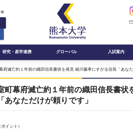
c
一般
mail_outli
研究・産学連携
グローバル
入試案内
幕府滅亡約１年前の織田信長書状を発見 細川藤孝にすがる信長「あな
室町幕府滅亡約１年前の織田信長書状
「あなただけが頼りです」
（ポイント）