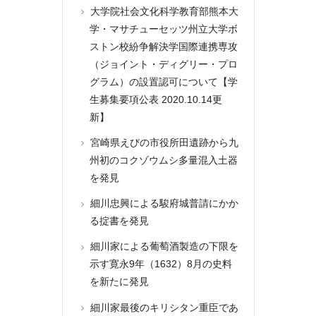
大学院社会文化科学教育部熊本大
学・マサチューセッツ州立大学ボ
ストン校紛争解決学国際連携専攻
（ジョイント・ディグリー・プロ
グラム）の設置認可について【学
生募集要項公表 2020.10.14更
新】
宮崎県えびの市役所田遺跡から九
州初のコクゾウムシ多量混入土器
を発見
細川忠興による駿府城普請にかか
る掟書を発見
細川家による葡萄酒製造の下限を
示す寛永9年（1632）8月の史料
を新たに発見
細川家最後のキリシタン重臣であ