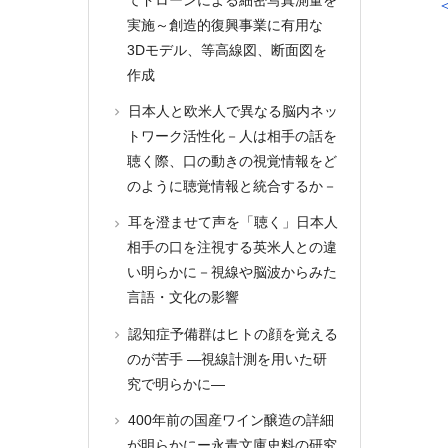
実施～創造的復興事業に有用な
3Dモデル、等高線図、断面図を
作成
日本人と欧米人で異なる脳内ネッ
トワーク活性化－人は相手の話を
聴く際、口の動きの視覚情報をど
のように聴覚情報と統合するか－
耳を澄ませて声を「聴く」日本人
相手の口を注視する英米人との違
い明らかに－視線や脳波からみた
言語・文化の影響
認知症予備群はヒトの顔を覚える
のが苦手 ―視線計測を用いた研
究で明らかに―
400年前の国産ワイン醸造の詳細
が明らかにー永青文庫史料の研究