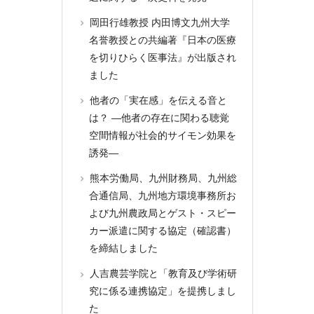
岡田行雄教授 内田博文九州大学
名誉教授との共編著『日本の医療
を切りひらく医事法』が出版され
ました
他者の「実在感」を伝える音と
は？ ―他者の存在に関わる聴覚
空間情報が社会的サイモン効果を
誘発―
熊本労働局、九州財務局、九州総
合通信局、九州地方環境事務所お
よび九州農政局とゲスト・スピー
カー派遣に関する協定（確認書）
を締結しました
人吉農芸学院と「教育及び学術研
究に係る連携協定」を提携しまし
た