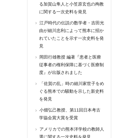
る加賀山隼人と小笠原玄也の殉教
に関する一次史料を発見
江戸時代の伝説の数学者・吉田光
由が細川忠利によって熊本に招か
れていたことを示す一次史料を発
見
岡田行雄教授 編著『患者と医療
従事者の権利保障に基づく医療制
度』が出版されました
「佐賀の乱」時の細川家世子をめ
ぐる熊本での騒動を示した新史料
を発見
小畑弘己教授、第11回日本考古
学協会賞大賞を受賞
アメリカでの熊本洋学校の教師人
選に関する一次史料を発見