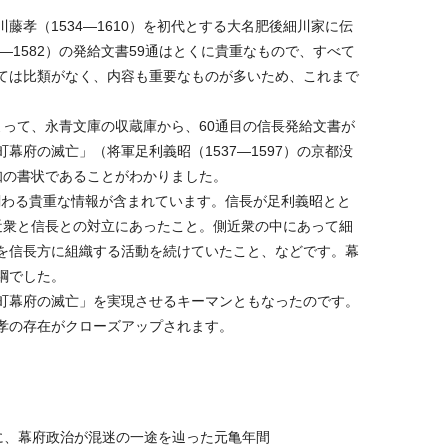
孝（1534―1610）を初代とする大名肥後細川家に伝
―1582）の発給文書59通はとくに貴重なもので、すべて
ては比類がなく、内容も重要なものが多いため、これまで
よって、永青文庫の収蔵庫から、60通目の信長発給文書が
府の滅亡」（将軍足利義昭（1537―1597）の京都没
未知の書状であることがわかりました。
に関わる貴重な情報が含まれています。信長が足利義昭とと
近衆と信長との対立にあったこと。側近衆の中にあって細
を信長方に組織する活動を続けていたこと、などです。幕
綱でした。
町幕府の滅亡」を実現させるキーマンともなったのです。
孝の存在がクローズアップされます。
、幕府政治が混迷の一途を辿った元亀年間