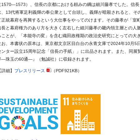
（1570―1573）、信長の京都における頼みの綱は細川藤孝でした。信
は、13代将軍足利義輝の奉公衆として台頭し、義輝が暗殺されると、そ
て正統幕府を再興するという大仕事をやってのけます。その藤孝が「室
信長と幕府権力のあり方を大きく左右した細川藤孝の畿内領主層との人
ることが、「本能寺の変」を含む織田政権期の政治史研究にとっての大
なお、本書状の原本は、東京都文京区目白台の永青文庫で2024年10月5
センター設立15周年記念「信長の手紙」」に出品されます。また、同展
界―珠玉の60通―』（勉誠社）に収録されます。
【詳細】
プレスリリース
（PDF921KB）