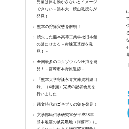
児童は体を動かさないとイメージ
できない－熊本大・積山教授らが
発見！
熊本の狩猟実態を解明！
焼失した熊本高等工業学校旧本館
の謎にせまる－赤煉瓦基礎を発
見！－
全国最多のコクゾウムシ圧痕を発
見！－宮崎市本野原遺跡－
「熊本大学寄託永青文庫資料総目
録」（4巻揃）完成の記者会見を
行いました
縄文時代のゴキブリの卵を発見！
文学部民俗学研究室が平成28年
熊本地震の被災農地（阿蘇市）に
てドローンによる細密写真測量を