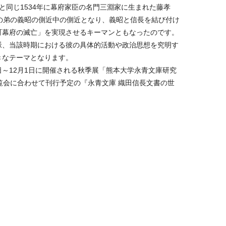
長と同じ1534年に幕府家臣の名門三淵家に生まれた藤孝
の弟の義昭の側近中の側近となり、義昭と信長を結び付け
町幕府の滅亡」を実現させるキーマンともなったのです。
脈、当該時期における彼の具体的活動や政治思想を究明す
きなテーマとなります。
日～12月1日に開催される秋季展「熊本大学永青文庫研究
覧会に合わせて刊行予定の『永青文庫 織田信長文書の世