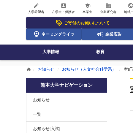
create
account_box
school
business
publi
入学希望者
在学生・保護者
卒業生
企業研究者
地域
ご寄付のお願いについて
ネーミングライツ
企業広告
大学情報
教育
お知らせ
お知らせ（人文社会科学系）
室町
home
熊本大学ナビゲーション
お知らせ
一覧
お知らせ[入試]