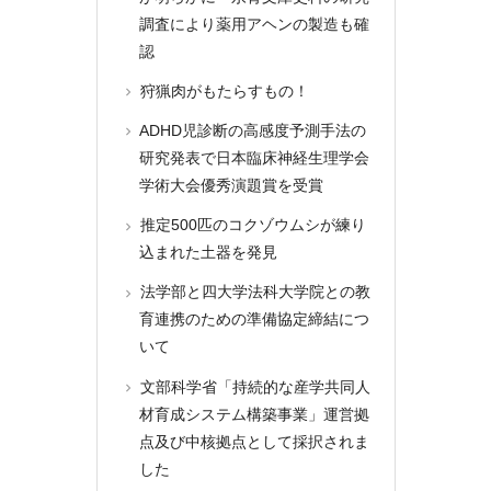
調査により薬用アヘンの製造も確
認
狩猟肉がもたらすもの！
ADHD児診断の高感度予測手法の
研究発表で日本臨床神経生理学会
学術大会優秀演題賞を受賞
推定500匹のコクゾウムシが練り
込まれた土器を発見
法学部と四大学法科大学院との教
育連携のための準備協定締結につ
いて
文部科学省「持続的な産学共同人
材育成システム構築事業」運営拠
点及び中核拠点として採択されま
した