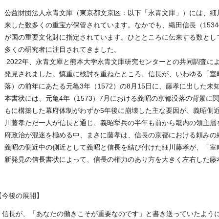
公益財団法人永青文庫（東京都文京区：以下「永青文庫」）には、細川藤
来した数多くの重宝が保管されています。なかでも、織田信長（1534
が国の重要文化財に指定されています。ひとところに伝来する数とし
多くの研究者に注目されてきました。
2022年、永青文庫と熊本大学永青文庫研究センターとの共同調査に
発見されました。慎重に検討を重ねたところ、信長が、いわゆる「室町幕
落）の前年にあたる元亀3年（1572）の8月15日に、藤孝に出した
本書状には、元亀4年（1573）7月における義昭の京都没落の背景
もに構築した幕府体制がわずか5年後に崩壊した主な要因が、義昭側
川藤孝ただ一人が信長と通じ、義昭挙兵の半年も前から畿内の領主層
府政治が混迷を極める中、まさに藤孝は、信長の京都における頼みの
義昭の側近中の側近として義昭と信長を結び付けた細川藤孝が、「室
新発見の信長書状によって、信長の権力のあり方を大きく左右した藤
【今後の展開】
信長が、「あなたの働きこそが重要なのです」と書き送っていたように