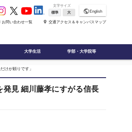
文字サイズ
public
English
標準
大
ne
place
お問い合わせ一覧
交通アクセス＆キャンパスマップ
大学生活
学部・大学院等
ただけが頼りです」
を発見 細川藤孝にすがる信長