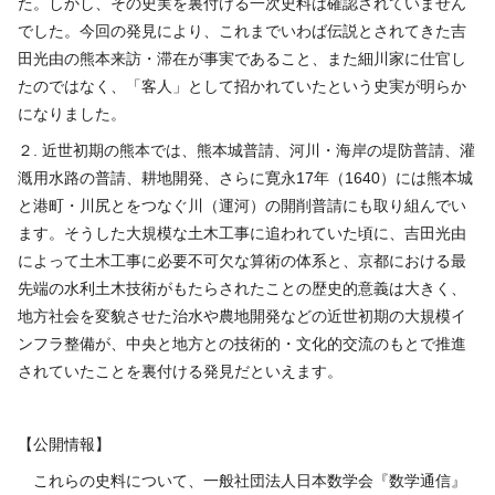
た。しかし、その史実を裏付ける一次史料は確認されていません
でした。今回の発見により、これまでいわば伝説とされてきた吉
田光由の熊本来訪・滞在が事実であること、また細川家に仕官し
たのではなく、「客人」として招かれていたという史実が明らか
になりました。
２
.
近世初期の熊本では、熊本城普請、河川・海岸の堤防普請、灌
漑用水路の普請、耕地開発、さらに寛永
17
年（
1640
）には熊本城
と港町・川尻とをつなぐ川（運河）の開削普請にも取り組んでい
ます。そうした大規模な土木工事に追われていた頃に、吉田光由
によって土木工事に必要不可欠な算術の体系と、京都における最
先端の水利土木技術がもたらされたことの歴史的意義は大きく、
地方社会を変貌させた治水や農地開発などの近世初期の大規模イ
ンフラ整備が、中央と地方との技術的・文化的交流のもとで推進
されていたことを裏付ける発見だといえます。
【公開情報】
これらの史料について、一般社団法人日本数学会『数学通信』