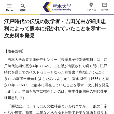
place
mail_outline
menu
search
アクセス
問合せ
Menu
検索
江戸時代の伝説の数学者・吉田光由が細川忠
利によって熊本に招かれていたことを示す一
次史料を発見
【概要説明】
熊本大学永青文庫研究センター（後藤典子特別研究員）は、江
戸時代初期の寛永
4
年（
1627
）に初版が出版されて瞬く間に江戸
時代を通してのベストセラーとなった和算書『
塵劫記(じんこう
き)
』の著者吉田光由(よしだみつよし)が、寛永
13
年（
1636
）と寛
永
14
年（
1637
）に熊本に滞在していたことを示す一次史料を発見
しました。光由を熊本に招聘したのは、熊本藩細川家の初代藩主
細川忠利です。
『塵劫記』は、そろばんの教科書といわれますが、一般の日常
生活や農業、商業、工業などあらゆる分野で必要な算術を取り上