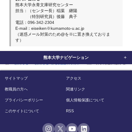
熊本大学永青文庫研究センター
担当：（センター長）稲葉 継陽
（特別研究員）後藤 典子
電話：096-342-2304
E-mail：eiseiken※kumamoto-u.ac.jp
（迷惑メール対策のため@を※に置き換えておりま
す）
熊本大学ナビゲーション
home
お知らせ
お知らせ（人文社会科学系）
江戸時代の伝説の数学者・
サイトマップ
アクセス
教職員の方へ
関連リンク
プライバシーポリシー
個人情報保護について
このサイトについて
RSS