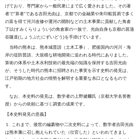
げており、専門家から一般民衆にまで広く愛されました。その著
者で“算者”である吉田光由は、京都での金融業や朱印船貿易で多く
の富を得て河川改修や運河の開削などの土木事業に貢献した
角倉
了以(すみくらりょうい)
の角倉家の一族で、光由自身も京都の
菖蒲
谷隧道(しょうぶたにずいどう)
を手掛けています。
当時の熊本は、熊本城普請（土木工事）、肥後国内の河川・海
岸の堤防普請、大規模な耕地開発に追われる時代にありました。
算術の体系や土木水利技術の最先端の知識を保持する吉田光由
が、そうした時代の熊本に招聘された事実を示す史料の発見は、
江戸初期の地方社会の情勢を解明する重要な糸口となるもので
す。
なお、本史料の発見は、数学者の上野健爾氏（京都大学名誉教
授）からの依頼に基づく調査の成果です。
【本史料発見の意義】
１
.
これまで、後世の編纂物や二次史料によって、数学者吉田光由
は熊本藩に召し抱えられていた（仕官した）といわれてきまし