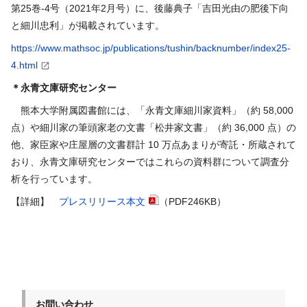
第
25
巻
-4
号（
2021
年
2
月号）に、後藤典子「吉田光由の肥後下向
と細川忠利」が掲載されています。
https://www.mathsoc.jp/publications/tushin/backnumber/index25-
4.html
＊永青文庫研究センター
熊本大学附属図書館には、「永青文庫細川家資料」（約
58,000
点）や細川家の筆頭家老の文書「松井家文書」（約
36,000
点）の
他、家臣家や庄屋層の文書群計
10
万点あまりが寄託・所蔵されて
おり、永青文庫研究センターではこれらの資料群について調査分
析を行っています。
【詳細】
プレスリリース本文
（PDF246KB）
お問い合わせ