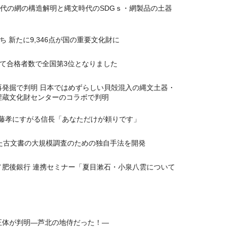
時代の網の構造解明と縄文時代のSDGｓ・網製品の土器
 新たに9,346点が国の重要文化財に
て合格者数で全国第3位となりました
再発掘で判明 日本ではめずらしい貝殻混入の縄文土器・
埋蔵文化財センターのコラボで判明
川藤孝にすがる信長「あなただけが頼りです」
用した古文書の大規模調査のための独自手法を開発
ー／肥後銀行 連携セミナー「夏目漱石・小泉八雲について
の正体が判明―芦北の地侍だった！―