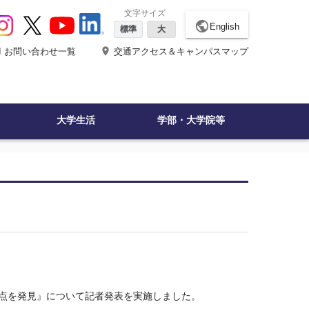
文字サイズ
public
English
標準
大
ne
place
お問い合わせ一覧
交通アクセス＆キャンパスマップ
大学生活
学部・大学院等
4点を発見』について記者発表を実施しました。