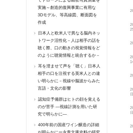
実施～創造的復興事業に有用な
2
3Dモデル、等高線図、断面図を
作成
2
2
日本人と欧米人で異なる脳内ネッ
トワーク活性化－人は相手の話を
2
聴く際、口の動きの視覚情報をど
のように聴覚情報と統合するか－
2
1
耳を澄ませて声を「聴く」日本人
相手の口を注視する英米人との違
2
い明らかに－視線や脳波からみた
言語・文化の影響
2
認知症予備群はヒトの顔を覚える
のが苦手 ―視線計測を用いた研
2
究で明らかに―
400年前の国産ワイン醸造の詳細
2
が明らかにー永青文庫史料の研究