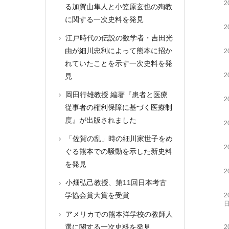
2
る加賀山隼人と小笠原玄也の殉教
に関する一次史料を発見
2
江戸時代の伝説の数学者・吉田光
由が細川忠利によって熊本に招か
2
れていたことを示す一次史料を発
2
見
岡田行雄教授 編著『患者と医療
2
従事者の権利保障に基づく医療制
度』が出版されました
2
「佐賀の乱」時の細川家世子をめ
2
ぐる熊本での騒動を示した新史料
を発見
2
小畑弘己教授、第11回日本考古
学協会賞大賞を受賞
2
アメリカでの熊本洋学校の教師人
選に関する一次史料を発見
2