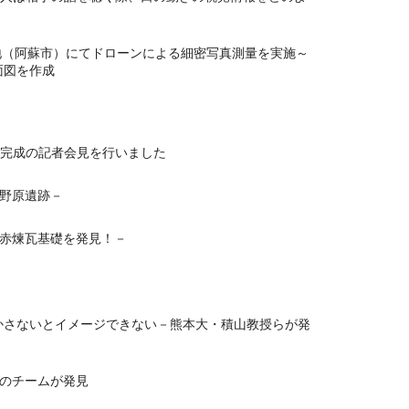
地（阿蘇市）にてドローンによる細密写真測量を実施～
面図を作成
）完成の記者会見を行いました
野原遺跡－
赤煉瓦基礎を発見！－
かさないとイメージできない－熊本大・積山教授らが発
のチームが発見