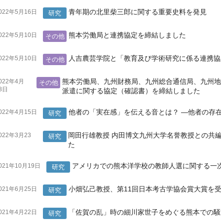
青年期の北里柴三郎に関する重要史料を発見
022年5月16日
研究
熊本労働局と連携協定を締結しました
022年5月10日
その他
人吉農芸学院と「教育及び学術研究に係る連携協
022年5月10日
その他
熊本労働局、九州財務局、九州総合通信局、九州
022年4月
その他
8日
派遣に関する協定（確認書）を締結しました
他者の「実在感」を伝える音とは？ ―他者の存
022年4月15日
研究
岡田行雄教授 内田博文九州大学名誉教授との共
022年3月23
研究
日
た
アメリカでの熊本洋学校の教師人選に関する一
021年10月19日
研究
小畑弘己教授、第11回日本考古学協会賞大賞を
021年6月25日
研究
「佐賀の乱」時の細川家世子をめぐる熊本での騒
021年4月22日
研究