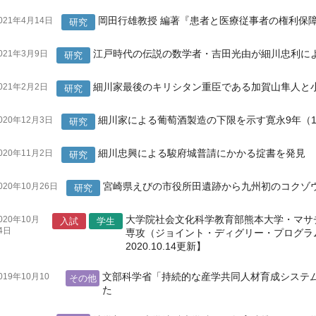
岡田行雄教授 編著『患者と医療従事者の権利保
021年4月14日
研究
江戸時代の伝説の数学者・吉田光由が細川忠利に
021年3月9日
研究
細川家最後のキリシタン重臣である加賀山隼人と
021年2月2日
研究
細川家による葡萄酒製造の下限を示す寛永9年（1
020年12月3日
研究
細川忠興による駿府城普請にかかる掟書を発見
020年11月2日
研究
宮崎県えびの市役所田遺跡から九州初のコクゾ
020年10月26日
研究
大学院社会文化科学教育部熊本大学・マサ
020年10月
入試
学生
4日
専攻（ジョイント・ディグリー・プログラ
2020.10.14更新】
文部科学省「持続的な産学共同人材育成システ
019年10月10
その他
日
た