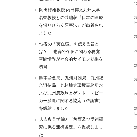
1
岡田行雄教授 内田博文九州大学
名誉教授との共編著『日本の医療
2
を切りひらく医事法』が出版され
ました
2
他者の「実在感」を伝える音と
2
は？ ―他者の存在に関わる聴覚
空間情報が社会的サイモン効果を
2
誘発―
熊本労働局、九州財務局、九州総
2
合通信局、九州地方環境事務所お
よび九州農政局とゲスト・スピー
2
カー派遣に関する協定（確認書）
を締結しました
2
人吉農芸学院と「教育及び学術研
究に係る連携協定」を提携しまし
2
た