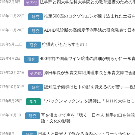
法学部と四大学法科大学院との教育連携のための
019年2月6日
その他
推定500匹のコクゾウムシが練り込まれた土器
018年11月22日
研究
ADHD児診断の高感度予測手法の研究発表で日
018年11月20日
研究
狩猟肉がもたらすもの！
018年5月11日
研究
400年前の国産ワイン醸造の詳細が明らかにー永
018年4月2日
研究
原田学長が永青文庫細川理事長と永青文庫で会
017年12月27日
その他
認知症予備群はヒトの顔を覚えるのが苦手 ―
017年10月31日
研究
「パックンマックン」を講師に「ＮＨＫ大学セミ
017年5月25日
学生
耳を澄ませて声を「聴く」日本人 相手の口を注
016年10月13
研究
日
語・文化の影響
日本人と欧米人で異なる脳内ネットワーク活性化
016年8月
研究