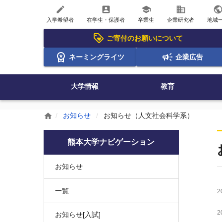
create
account_box
school
business
publi
入学希望者
在学生・保護者
卒業生
企業研究者
地域
ご寄付のお願いについて
ネーミングライツ
企業広告
大学情報
教育
お知らせ
お知らせ（人文社会科学系）
home
熊本大学ナビゲーション
お知らせ
一覧
2
2
お知らせ[入試]