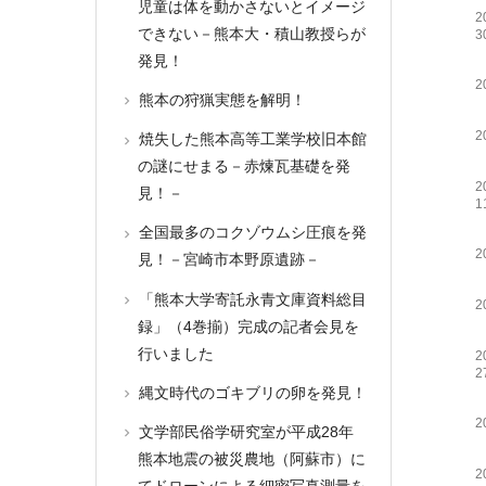
児童は体を動かさないとイメージ
2
できない－熊本大・積山教授らが
3
発見！
2
熊本の狩猟実態を解明！
2
焼失した熊本高等工業学校旧本館
の謎にせまる－赤煉瓦基礎を発
2
見！－
1
全国最多のコクゾウムシ圧痕を発
2
見！－宮崎市本野原遺跡－
「熊本大学寄託永青文庫資料総目
2
録」（4巻揃）完成の記者会見を
行いました
2
2
縄文時代のゴキブリの卵を発見！
2
文学部民俗学研究室が平成28年
熊本地震の被災農地（阿蘇市）に
2
てドローンによる細密写真測量を