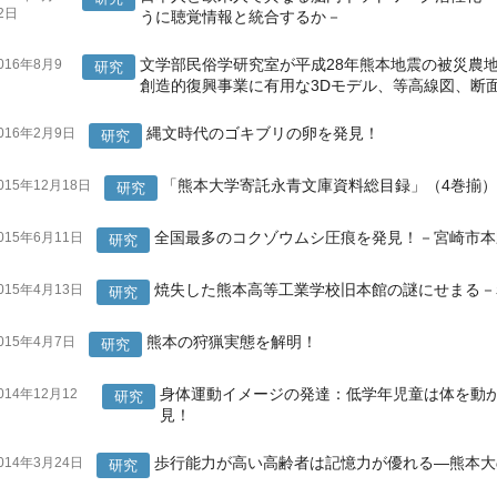
2日
うに聴覚情報と統合するか－
文学部民俗学研究室が平成28年熊本地震の被災農
016年8月9
研究
日
創造的復興事業に有用な3Dモデル、等高線図、断
縄文時代のゴキブリの卵を発見！
016年2月9日
研究
「熊本大学寄託永青文庫資料総目録」（4巻揃
015年12月18日
研究
全国最多のコクゾウムシ圧痕を発見！－宮崎市本
015年6月11日
研究
焼失した熊本高等工業学校旧本館の謎にせまる－
015年4月13日
研究
熊本の狩猟実態を解明！
015年4月7日
研究
身体運動イメージの発達：低学年児童は体を動
014年12月12
研究
日
見！
歩行能力が高い高齢者は記憶力が優れる―熊本大
014年3月24日
研究