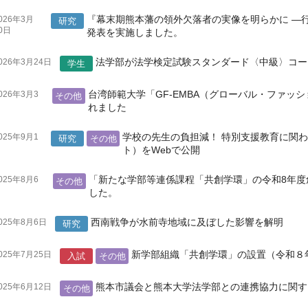
『幕末期熊本藩の領外欠落者の実像を明らかに ―
026年3月
研究
0日
発表を実施しました。
法学部が法学検定試験スタンダード〈中級〉コー
026年3月24日
学生
台湾師範大学「GF-EMBA（グローバル・ファッ
026年3月3
その他
日
れました
学校の先生の負担減！ 特別支援教育に関わ
025年9月1
研究
その他
日
ト）をWebで公開
「新たな学部等連係課程「共創学環」の令和8年度
025年8月6
その他
日
した。
西南戦争が水前寺地域に及ぼした影響を解明
025年8月6日
研究
新学部組織「共創学環」の設置（令和８
025年7月25日
入試
その他
熊本市議会と熊本大学法学部との連携協力に関す
025年6月12日
その他