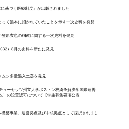
障に基づく医療制度』が出版されました
よって熊本に招かれていたことを示す一次史料を発見
小笠原玄也の殉教に関する一次史料を発見
632）8月の史料を新たに発見
ウムシ多量混入土器を発見
チューセッツ州立大学ボストン校紛争解決学国際連携
ム）の設置認可について【学生募集要項公表
ム構築事業」運営拠点及び中核拠点として採択されまし