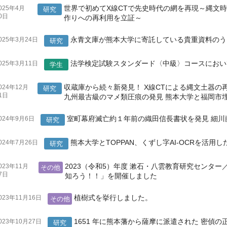
世界で初めてX線CTで先史時代の網を再現～縄文
025年4月
研究
0日
作りへの再利用を立証～
永青文庫が熊本大学に寄託している貴重資料のうち
025年3月24日
研究
法学検定試験スタンダード〈中級〉コースにおい
025年3月11日
学生
収蔵庫から続々新発見！ X線CTによる縄文土器の
024年12月
研究
1日
九州最古級のマメ類圧痕の発見 熊本大学と福岡市
室町幕府滅亡約１年前の織田信長書状を発見 細
024年9月6日
研究
熊本大学とTOPPAN、くずし字AI-OCRを活
024年7月26日
研究
2023（令和5）年度 漱石・八雲教育研究センタ
023年11月
その他
7日
知ろう！！」を開催しました
植樹式を挙行しました。
023年11月16日
その他
1651 年に熊本藩から薩摩に派遣された 密偵
023年10月27日
研究