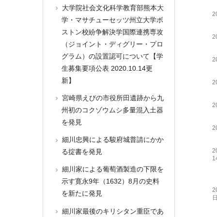
大学院社会文化科学教育部熊本大
2
学・マサチューセッツ州立大学ボ
ストン校紛争解決学国際連携専攻
2
（ジョイント・ディグリー・プロ
グラム）の設置認可について【学
2
生募集要項公表 2020.10.14更
新】
2
宮崎県えびの市役所田遺跡から九
2
州初のコクゾウムシ多量混入土器
を発見
2
細川忠興による駿府城普請にかか
2
る掟書を発見
1
細川家による葡萄酒製造の下限を
示す寛永9年（1632）8月の史料
2
を新たに発見
細川家最後のキリシタン重臣であ