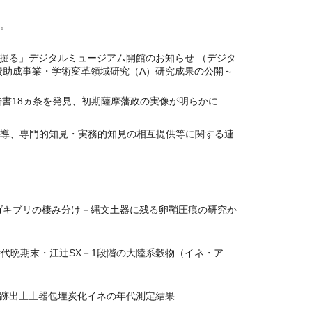
た。
を掘る」デジタルミュージアム開館のお知らせ （デジタ
費助成事業・学術変革領域研究（A）研究成果の公開～
告書18ヵ条を発見、初期薩摩藩政の実像が明らかに
指導、専門的知見・実務的知見の相互提供等に関する連
のゴキブリの棲み分け－縄文土器に残る卵鞘圧痕の研究か
代晩期末・江辻SX－1段階の大陸系穀物（イネ・ア
跡出土土器包埋炭化イネの年代測定結果