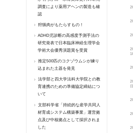
調査により薬用アヘンの製造も確
2
認
2
狩猟肉がもたらすもの！
2
ADHD児診断の高感度予測手法の
研究発表で日本臨床神経生理学会
2
学術大会優秀演題賞を受賞
1
推定500匹のコクゾウムシが練り
2
込まれた土器を発見
法学部と四大学法科大学院との教
2
育連携のための準備協定締結につ
いて
2
文部科学省「持続的な産学共同人
材育成システム構築事業」運営拠
2
点及び中核拠点として採択されま
した
2