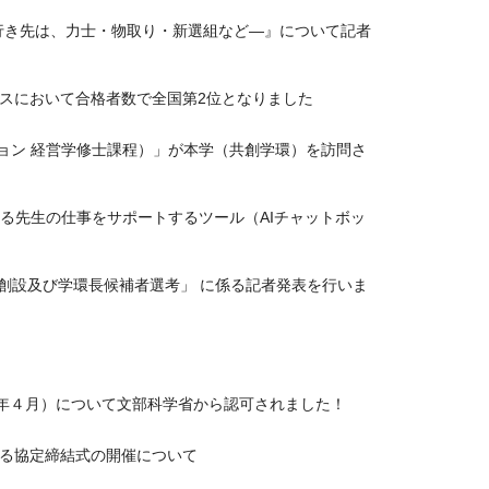
行き先は、力士・物取り・新選組など―』について記者
スにおいて合格者数で全国第2位となりました
ション 経営学修士課程）」が本学（共創学環）を訪問さ
る先生の仕事をサポートするツール（AIチャットボッ
創設及び学環長候補者選考」 に係る記者発表を行いま
年４月）について文部科学省から認可されました！
る協定締結式の開催について