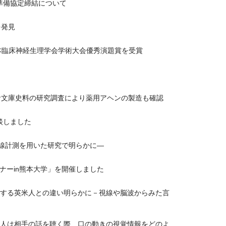
準備協定締結について
を発見
本臨床神経生理学会学術大会優秀演題賞を受賞
青文庫史料の研究調査により薬用アヘンの製造も確認
談しました
視線計測を用いた研究で明らかに―
ナーin熊本大学」を開催しました
視する英米人との違い明らかに－視線や脳波からみた言
－人は相手の話を聴く際、口の動きの視覚情報をどのよ