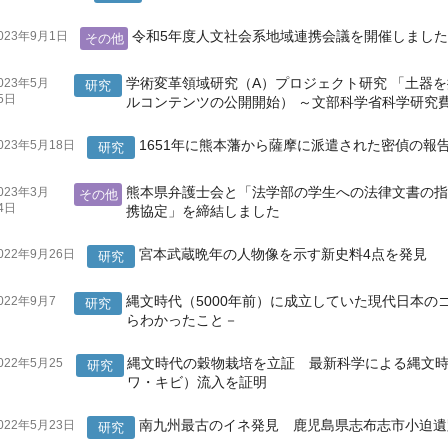
令和5年度人文社会系地域連携会議を開催しまし
023年9月1日
その他
学術変革領域研究（A）プロジェクト研究 「土器
023年5月
研究
5日
ルコンテンツの公開開始） ～文部科学省科学研究
1651年に熊本藩から薩摩に派遣された密偵の報
023年5月18日
研究
熊本県弁護士会と「法学部の学生への法律文書の
023年3月
その他
4日
携協定」を締結しました
宮本武蔵晩年の人物像を示す新史料4点を発見
022年9月26日
研究
縄文時代（5000年前）に成立していた現代日本
022年9月7
研究
日
らわかったこと－
縄文時代の穀物栽培を立証 最新科学による縄文時
022年5月25
研究
日
ワ・キビ）流入を証明
南九州最古のイネ発見 鹿児島県志布志市小迫遺
022年5月23日
研究