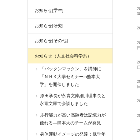
2
お知らせ[学生]
3
お知らせ[研究]
2
お知らせ[その他]
2
お知らせ（人文社会科学系）
2
「パックンマックン」を講師に
「ＮＨＫ大学セミナーin熊本大
2
学」を開催しました
原田学長が永青文庫細川理事長と
2
永青文庫で会談しました
歩行能力が高い高齢者は記憶力が
2
優れる―熊本大のチームが発見
2
身体運動イメージの発達：低学年