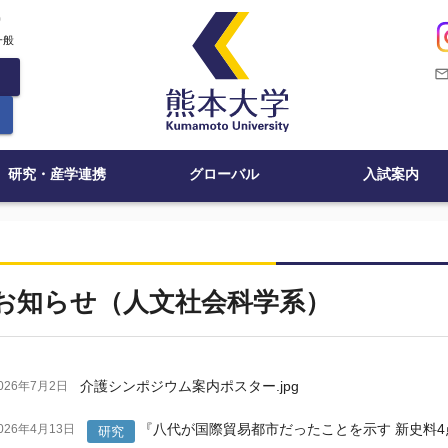
c
一般
mail_outli
研究・産学連携
グローバル
入試案内
お知らせ（人文社会科学系）
介護シンポジウム案内ポスター.jpg
026年7月2日
『八代が国際貿易都市だったことを示す 新史料
026年4月13日
研究