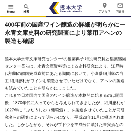
place
mail_outline
menu
search
アクセス
問合せ
Menu
検索
400年前の国産ワイン醸造の詳細が明らかにー
永青文庫史料の研究調査により薬用アヘンの
製造も確認
熊本大学永青文庫研究センター*の後藤典子 特別研究員と稲葉継陽
センター長らは、永青文庫資料等による史料研究により、江戸時
代初期の鎖国完成直前にあたる期間において、小倉藩細川家の当
主 細川忠利がワインを製造させていただけでなく、アヘンの製造
も試みていたことを明らかにしました。
これまで日本国内で国産のワイン醸造が本格的に始まるのは開国
後、1870年代に入ってからと考えられてきましたが、細川忠利が
1627年に「ぶだうしゆ（葡萄酒）」を製造させていたことが同研
究者らの研究によって明らかになり、平成28年11月に報道されま
した。しかしながら、それがブドウを主成分に漬けた果実酒なの