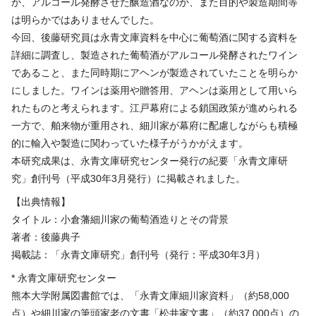
か、アルコール発酵させた醸造酒なのか、また目的や製造期間等
は明らかではありませんでした。
今回、後藤研究員は永青文庫資料を中心に葡萄酒に関する資料を
詳細に調査し、製造された葡萄酒がアルコール発酵されたワイン
であること、また同時期にアヘンが製造されていたことを明らか
にしました。ワインは薬用や贈答用、アヘンは薬用として用いら
れたものと考えられます。江戸幕府による鎖国政策が進められる
一方で、舶来物が重用され、細川家が幕府に配慮しながらも積極
的に輸入や製造に関わっていた様子がうかがえます。
本研究成果は、永青文庫研究センター発行の紀要「永青文庫研
究」創刊号（平成30年3月発行）に掲載されました。
【出典情報】
タイトル：小倉藩細川家の葡萄酒造りとその背景
著者：後藤典子
掲載誌：「永青文庫研究」創刊号（発行：平成30年3月）
* 永青文庫研究センター
熊本大学附属図書館では、「永青文庫細川家資料」（約58,000
点）や細川家の筆頭家老の文書「松井家文書」（約37,000点）の