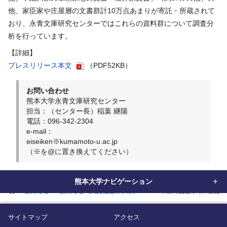
他、家臣家や庄屋層の文書群計10万点あまりが寄託・所蔵されて
おり、永青文庫研究センターではこれらの資料群について調査分
析を行っています。
【詳細】
プレスリリース本文
（PDF52KB）
お問い合わせ
熊本大学永青文庫研究センター
担当：（センター長）稲葉 継陽
電話：096-342-2304
e-mail：
eiseiken※kumamoto-u.ac.jp
（※を@に置き換えてください）
熊本大学ナビゲーション
home
お知らせ
お知らせ（人文社会科学系）
400年前の国産ワイン醸造
サイトマップ
アクセス