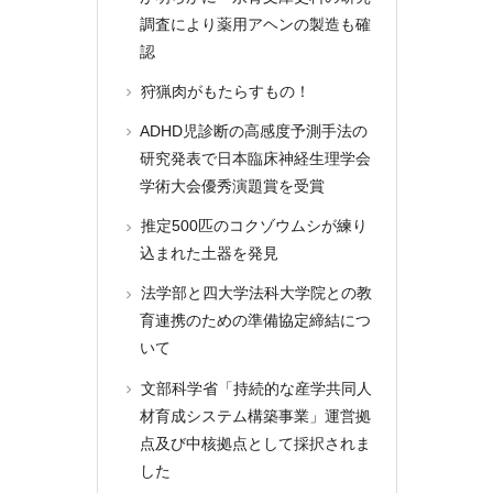
調査により薬用アヘンの製造も確
認
狩猟肉がもたらすもの！
ADHD児診断の高感度予測手法の
研究発表で日本臨床神経生理学会
学術大会優秀演題賞を受賞
推定500匹のコクゾウムシが練り
込まれた土器を発見
法学部と四大学法科大学院との教
育連携のための準備協定締結につ
いて
文部科学省「持続的な産学共同人
材育成システム構築事業」運営拠
点及び中核拠点として採択されま
した