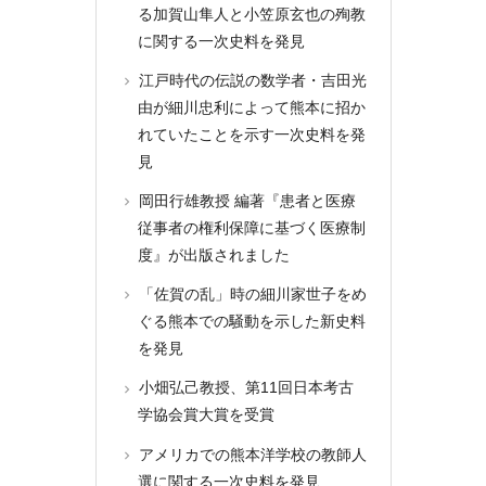
る加賀山隼人と小笠原玄也の殉教
に関する一次史料を発見
江戸時代の伝説の数学者・吉田光
由が細川忠利によって熊本に招か
れていたことを示す一次史料を発
見
岡田行雄教授 編著『患者と医療
従事者の権利保障に基づく医療制
度』が出版されました
「佐賀の乱」時の細川家世子をめ
ぐる熊本での騒動を示した新史料
を発見
小畑弘己教授、第11回日本考古
学協会賞大賞を受賞
アメリカでの熊本洋学校の教師人
選に関する一次史料を発見