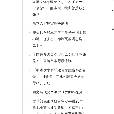
児童は体を動かさないとイメージ
できない－熊本大・積山教授らが
○
発見！
○
熊本の狩猟実態を解明！
焼失した熊本高等工業学校旧本館
の謎にせまる－赤煉瓦基礎を発
見！－
全国最多のコクゾウムシ圧痕を発
見！－宮崎市本野原遺跡－
「熊本大学寄託永青文庫資料総目
録」（4巻揃）完成の記者会見を
行いました
縄文時代のゴキブリの卵を発見！
文学部民俗学研究室が平成28年
熊本地震の被災農地（阿蘇市）に
てドローンによる細密写真測量を