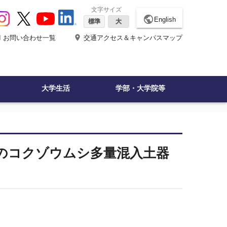
文字サイズ
public
English
標準
大
ne
place
お問い合わせ一覧
交通アクセス＆キャンパスマップ
大学生活
学部・大学院等
のコクゾウムシ多量混入土器