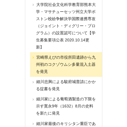
大学院社会文化科学教育部熊本大
学・マサチューセッツ州立大学ボ
ストン校紛争解決学国際連携専攻
（ジョイント・ディグリー・プロ
グラム）の設置認可について【学
生募集要項公表 2020.10.14更
新】
宮崎県えびの市役所田遺跡から九
州初のコクゾウムシ多量混入土器
を発見
細川忠興による駿府城普請にかか
る掟書を発見
細川家による葡萄酒製造の下限を
示す寛永9年（1632）8月の史料
を新たに発見
細川家最後のキリシタン重臣であ