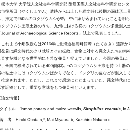
熊本大学 大学院人文社会科学研究部 附属国際人文社会科学研究センタ
の市役所田（やくしょでん）遺跡から出土した縄文時代後期の深鉢形土
し、推定で
250
匹のコクゾウムシが粘土中に練り込まれていたことを明
コクゾウムシ圧痕土器のうち、九州における初のコクゾウムシ多量混入
「
Journal of Archaeological Science Reports
」誌上で発表しました。
これまで小畑教授らは
2016
年に北海道福島町館崎（たてさき）遺跡か
同発見は縄文時代のクリ栽培とその拡散、食物に対する縄文人たちの精
見直す契機となる世界的にも希な発見と捉えていました。今回の発見は
が、全国で検出されている
400
個体以上のコクゾウムシ圧痕を持つ土器
器の粘土中にはコクゾウムシばかりでなく、ドングリの皮などが混入し
と推定されます。ただし、これまで想定にとどまっていた、縄文時代の
示す証拠として、重要な意味をもつ発見例といえます。
【論文情報】
○タイトル
Jomon pottery and maize weevils,
Sitophilus zeamais
, in 
○著 者
Hiroki Obata a,*, Mai Miyaura b, Kazuhiro Nakano c