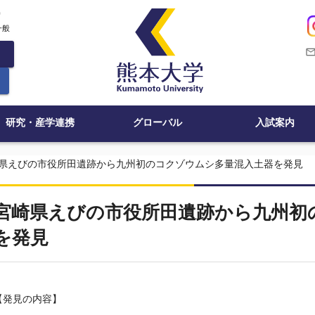
c
一般
mail_outli
研究・産学連携
グローバル
入試案内
県えびの市役所田遺跡から九州初のコクゾウムシ多量混入土器を発見
宮崎県えびの市役所田遺跡から九州初
を発見
【発見の内容】