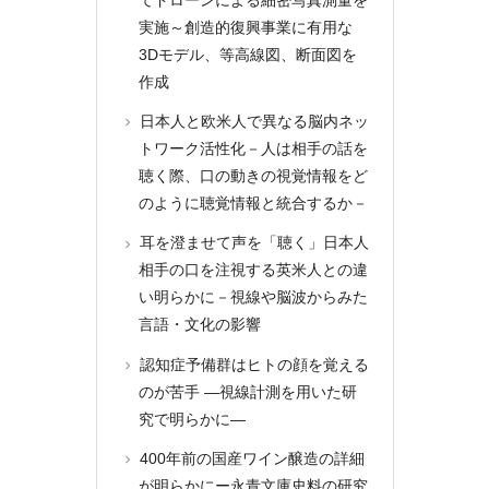
実施～創造的復興事業に有用な
3Dモデル、等高線図、断面図を
作成
日本人と欧米人で異なる脳内ネッ
トワーク活性化－人は相手の話を
聴く際、口の動きの視覚情報をど
のように聴覚情報と統合するか－
耳を澄ませて声を「聴く」日本人
相手の口を注視する英米人との違
い明らかに－視線や脳波からみた
言語・文化の影響
認知症予備群はヒトの顔を覚える
のが苦手 ―視線計測を用いた研
究で明らかに―
400年前の国産ワイン醸造の詳細
が明らかにー永青文庫史料の研究