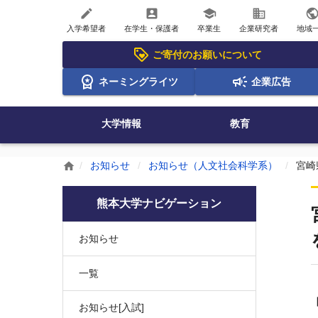
create
account_box
school
business
publi
入学希望者
在学生・保護者
卒業生
企業研究者
地域
ご寄付のお願いについて
ネーミングライツ
企業広告
大学情報
教育
お知らせ
お知らせ（人文社会科学系）
宮崎
home
熊本大学ナビゲーション
お知らせ
一覧
お知らせ[入試]