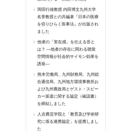
岡田行雄教授 内田博文九州大学
名誉教授との共編著『日本の医療
を切りひらく医事法』が出版され
ました
他者の「実在感」を伝える音と
は？ ―他者の存在に関わる聴覚
空間情報が社会的サイモン効果を
誘発―
熊本労働局、九州財務局、九州総
合通信局、九州地方環境事務所お
よび九州農政局とゲスト・スピー
カー派遣に関する協定（確認書）
を締結しました
人吉農芸学院と「教育及び学術研
究に係る連携協定」を提携しまし
た