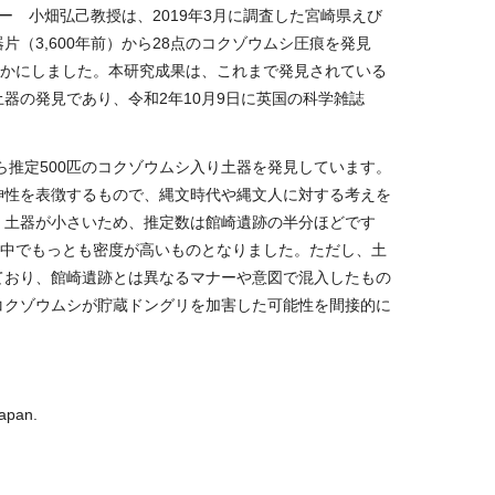
ー 小畑弘己教授は、
2019
年
3
月に調査した宮崎県えび
器片（
3,600
年前）から
28
点のコクゾウムシ圧痕を発見
らかにしました。本研究成果は、これまで発見されている
土器の発見であり、令和
2
年
10
月
9
日に英国の科学雑誌
ら推定
500
匹のコクゾウムシ入り土器を発見しています。
神性を表徴するもので、縄文時代や縄文人に対する考えを
、土器が小さいため、推定数は館崎遺跡の半分ほどです
の中でもっとも密度が高いものとなりました。ただし、土
ており、館崎遺跡とは異なるマナーや意図で混入したもの
コクゾウムシが貯蔵ドングリを加害した可能性を間接的に
Japan
.