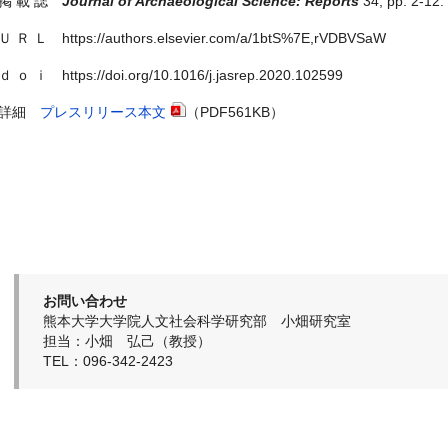
○掲 載 誌
Journal of Archaeological Science: Reports
34, pp. 2-12.
Ｕ Ｒ Ｌ https://authors.elsevier.com/a/1btS%7E,rVDBVSaW
ｄ ｏ ｉ https://doi.org/10.1016/j.jasrep.2020.102599
○詳細
プレスリリース本文
（PDF561KB）
お問い合わせ
熊本大学大学院人文社会科学研究部 小畑研究室
担当：小畑 弘己（教授）
TEL：096-342-2423