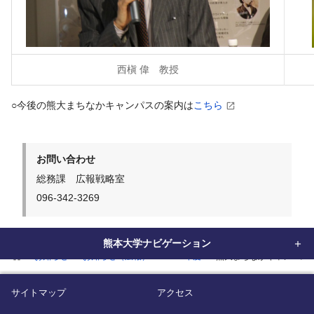
西槇 偉 教授
○今後の熊大まちなかキャンパスの案内は
こちら
お問い合わせ
総務課 広報戦略室
096-342-3269
熊本大学ナビゲーション
home
お知らせ
お知らせ（広報）
2025年度
熊大まちなかキャンパス
サイトマップ
アクセス