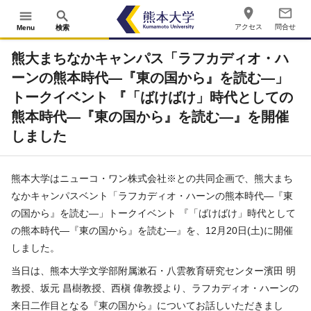
place
mail_outline
menu
search
アクセス
問合せ
Menu
検索
熊大まちなかキャンパス「ラフカディオ・ハ
ーンの熊本時代―『東の国から』を読む―」
トークイベント 『「ばけばけ」時代としての
熊本時代―『東の国から』を読む―』を開催
しました
熊本大学はニューコ・ワン株式会社※との共同企画で、熊大まち
なかキャンパスベント「ラフカディオ・ハーンの熊本時代―『東
の国から』を読む―」トークイベント 『「ばけばけ」時代として
の熊本時代―『東の国から』を読む―』を、12月20日(土)に開催
しました。
当日は、熊本大学文学部附属漱石・八雲教育研究センター濱田 明
教授、坂元 昌樹教授、西槇 偉教授より、ラフカディオ・ハーンの
来日二作目となる『東の国から』についてお話しいただきまし