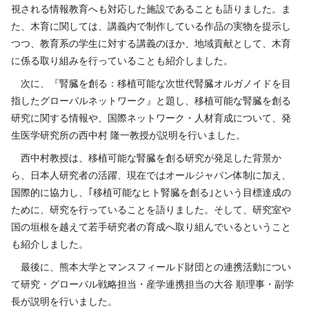
視される情報教育へも対応した施設であることも語りました。ま
た、木育に関しては、講義内で制作している作品の実物を提示し
つつ、教育系の学生に対する講義のほか、地域貢献として、木育
に係る取り組みを行っていることも紹介しました。
次に、『腎臓を創る：移植可能な次世代腎臓オルガノイドを目
指したグローバルネットワーク』と題し、移植可能な腎臓を創る
研究に関する情報や、国際ネットワーク・人材育成について、発
生医学研究所の西中村 隆一教授が説明を行いました。
西中村教授は、移植可能な腎臓を創る研究が発足した背景か
ら、日本人研究者の活躍、現在ではオールジャパン体制に加え、
国際的に協力し、｢移植可能なヒト腎臓を創る｣という目標達成の
ために、研究を行っていることを語りました。そして、研究室や
国の垣根を越えて若手研究者の育成へ取り組んでいるということ
も紹介しました。
最後に、熊本大学とマンスフィールド財団との連携活動につい
て研究・グローバル戦略担当・産学連携担当の大谷 順理事・副学
長が説明を行いました。