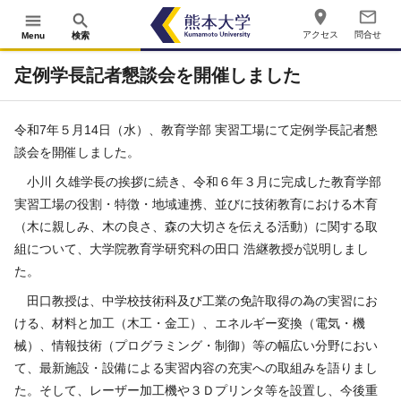
place
mail_outline
menu
search
アクセス
問合せ
Menu
検索
定例学長記者懇談会を開催しました
令和7年５月14日（水）、教育学部 実習工場にて定例学長記者懇
談会を開催しました。
小川 久雄学長の挨拶に続き、令和６年３月に完成した教育学部
実習工場の役割・特徴・地域連携、並びに技術教育における木育
（木に親しみ、木の良さ、森の大切さを伝える活動）に関する取
組について、大学院教育学研究科の田口 浩継教授が説明しまし
た。
田口教授は、中学校技術科及び工業の免許取得の為の実習にお
ける、材料と加工（木工・金工）、エネルギー変換（電気・機
械）、情報技術（プログラミング・制御）等の幅広い分野におい
て、最新施設・設備による実習内容の充実への取組みを語りまし
た。そして、レーザー加工機や３Ｄプリンタ等を設置し、今後重