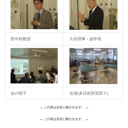
西中村教授
大谷理事・副学長
会の様子
会場(
多目的実習室Ⅱ
)