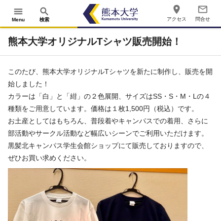
place
mail_outline
menu
search
アクセス
問合せ
Menu
検索
熊本大学オリジナルTシャツ販売開始！
このたび、熊本大学オリジナルTシャツを新たに制作し、販売を開
始しました！
カラーは「白」と「紺」の２色展開、サイズはSS・S・M・Lの４
種類をご用意しています。価格は１枚1,500円（税込）です。
お土産としてはもちろん、普段着やキャンパスでの着用、さらに
部活動やサークル活動など幅広いシーンでご利用いただけます。
黒髪北キャンパス学生会館ショップにて販売しておりますので、
ぜひお買い求めください。