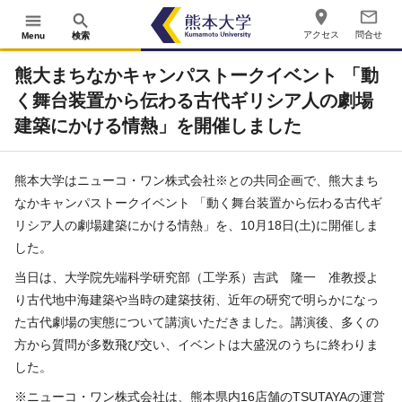
place
mail_outline
menu
search
アクセス
問合せ
Menu
検索
熊大まちなかキャンパストークイベント 「動
く舞台装置から伝わる古代ギリシア人の劇場
建築にかける情熱」を開催しました
熊本大学はニューコ・ワン株式会社※との共同企画で、熊大まち
なかキャンパストークイベント 「動く舞台装置から伝わる古代ギ
リシア人の劇場建築にかける情熱」を、10月18日(土)に開催しま
した。
当日は、大学院先端科学研究部（工学系）吉武 隆一 准教授よ
り古代地中海建築や当時の建築技術、近年の研究で明らかになっ
た古代劇場の実態について講演いただきました。講演後、多くの
方から質問が多数飛び交い、イベントは大盛況のうちに終わりま
した。
※ニューコ・ワン株式会社は、熊本県内16店舗のTSUTAYAの運営