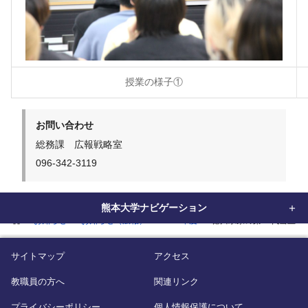
授業の様子①
お問い合わせ
総務課 広報戦略室
096-342-3119
熊本大学ナビゲーション
home
お知らせ
お知らせ（広報）
2025年度
德川宗家の第19代当主、
サイトマップ
アクセス
教職員の方へ
関連リンク
プライバシーポリシー
個人情報保護について