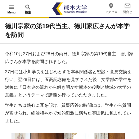
place
mail_outline
menu
search
アクセス
問合せ
Menu
検索
德川宗家の第19代当主、德川家広さんが本学
を訪問
令和10月27日および28日の両日、德川宗家の第19代当主、德川家
広さんが本学を訪問されました。
27日には小川学長をはじめとする本学関係者と懇談・意見交換を
行い、翌28日には、五高記念館を見学された後、文学部の学生を
対象に「日本史の流れから解き明かす熊本の役割と地域の大学の
意義」というテーマで講義を行っていただきました。
学生たちは熱心に耳を傾け、質疑応答の時間には、学生から質問
が寄せられ、終始和やかで知的刺激に満ちた雰囲気に包まれてい
ました。