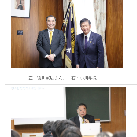
左：徳川
家広さん、 右：小川学長