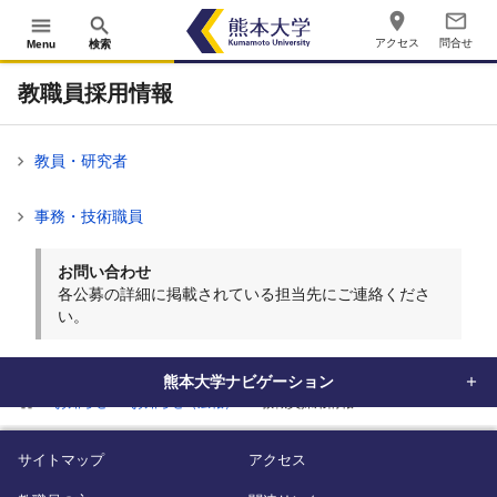
place
mail_outline
menu
search
アクセス
問合せ
Menu
検索
教職員採用情報
教員・研究者
事務・技術職員
お問い合わせ
各公募の詳細に掲載されている担当先にご連絡くださ
い。
熊本大学ナビゲーション
home
お知らせ
お知らせ（広報）
教職員採用情報
サイトマップ
アクセス