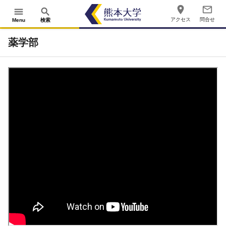
place
mail_outline
menu
search
アクセス
問合せ
Menu
検索
薬学部