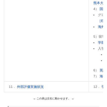
熊本大学
4）
国際
グロ
［Eng
海外
5）留学
学部入
入学
6）
英語
7）
海外
11．
外部評価実施状況
12．
学