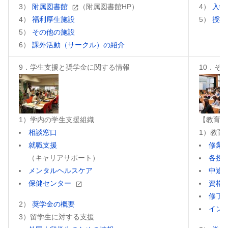
3）
附属図書館
（附属図書館HP）
4）
入学
4）
福利厚生施設
5）
授業
5）
その他の施設
6）
課外活動（サークル）の紹介
9．学生支援と奨学金に関する情報
10．そ
1）学内の学生支援組織
【教育活
相談窓口
1）教育
就職支援
修業
（キャリアサポート）
各授
メンタルヘルスケア
中途
保健センター
資格
修了
2）
奨学金の概要
イン
3）留学生に対する支援