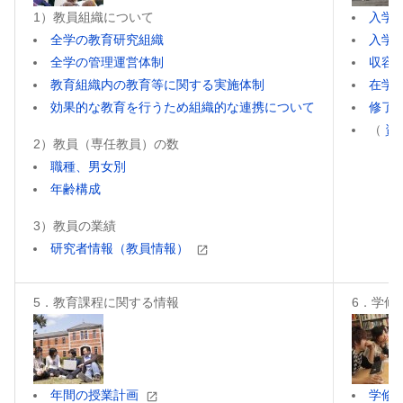
1）教員組織について
入学
全学の教育研究組織
入学
全学の管理運営体制
収容
教育組織内の教育等に関する実施体制
在学
効果的な教育を行うため組織的な連携について
修了
（
資
2）教員（専任教員）の数
職種、男女別
年齢構成
3）教員の業績
研究者情報（教員情報）
5．教育課程に関する情報
6．学修
年間の授業計画
学修