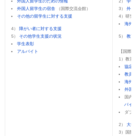
外国人留学生のための情報
2）
学位
外国人留学生の宿舎
（国際交流会館）
3）
外国
その他の留学生に対する支援
4）研究
海外
4）
障がい者に対する支援
5）
その他学生支援の状況
5）
教育
学生表彰
アルバイト
【国際化
1）教育
協定
教員
海外
外国
国内
バイ
ダブ
2）
大学
3）国際