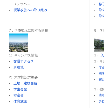
（シラバス）
修了
授業改善への取り組み
取得
取得
7．学修環境に関する情報
8．学生
1）キャンパス情報
1）
入学
交通アクセス
2）その
所在地
学生
教材
2）大学施設の概要
施設
土地、建物面積
学生会館
3）宿舎
寄宿舎
寄宿
体育施設
外国