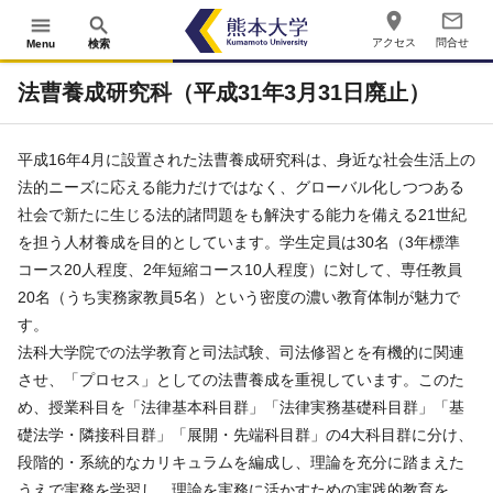
place
mail_outline
menu
search
アクセス
問合せ
Menu
検索
法曹養成研究科（平成31年3月31日廃止）
平成16年4月に設置された法曹養成研究科は、身近な社会生活上の
法的ニーズに応える能力だけではなく、グローバル化しつつある
社会で新たに生じる法的諸問題をも解決する能力を備える21世紀
を担う人材養成を目的としています。学生定員は30名（3年標準
コース20人程度、2年短縮コース10人程度）に対して、専任教員
20名（うち実務家教員5名）という密度の濃い教育体制が魅力で
す。
法科大学院での法学教育と司法試験、司法修習とを有機的に関連
させ、「プロセス」としての法曹養成を重視しています。このた
め、授業科目を「法律基本科目群」「法律実務基礎科目群」「基
礎法学・隣接科目群」「展開・先端科目群」の4大科目群に分け、
段階的・系統的なカリキュラムを編成し、理論を充分に踏まえた
うえで実務を学習し、理論を実務に活かすための実践的教育を