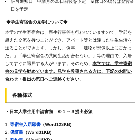
許可通知日：申請月の25日前後を予定 ※休日の場合は翌営業
日を予定
◆学生寄宿舎の見学について◆
本学の学生寄宿舎は、寮生行事等も行われていますので、学部を
超えた交流を持つことができ、アパート等とは違った学生生活を
送ることができます。しかし、例年、「建物が想像以上に古かっ
た。」「学生寄宿舎の共同生活が合わない。」等の理由で、入居
してすぐに退居する人がいます。そのため、
本学では、学生寄宿
舎の見学を勧めています。見学を希望される方は、下記のお問い
合わせ・提出の窓口へご連絡ください。
各種様式
・日本人学生用申請書類 ※１～３提出必須
寄宿舎入居願書
（Word123KB)
保証書
（Word31KB)