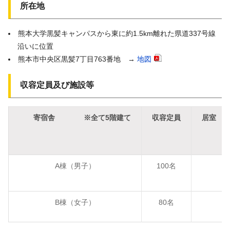
所在地
熊本大学黒髪キャンパスから東に約1.5km離れた県道337号線
沿いに位置
熊本市中央区黒髪7丁目763番地 →
地図
収容定員及び施設等
寄宿舎
※全て5階建て
収容定員
居室 
A棟（男子）
100名
B棟（女子）
80名