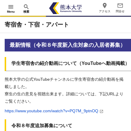
place
mail_outline
menu
search
アクセス
問合せ
Menu
検索
寄宿舎・下宿・アパート
最新情報（令和８年度新入生対象の入居者募集）
学生寄宿舎の紹介動画について（YouTubeへ動画掲載）
熊本大学の公式YouTubeチャンネルに学生寄宿舎の紹介動画を掲
載しました。
寮生の生の意見を視聴出来ます。詳細については、下記URLより
ご覧ください。
https://www.youtube.com/watch?v=PQ7M_9ptnOQ
令和８年度追加募集について