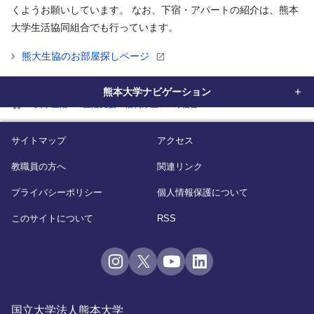
くようお願いしています。 なお、下宿・アパートの紹介は、熊本
大学生活協同組合でも行っています。
熊大生協のお部屋探しページ
熊本大学ナビゲーション
home
大学生活
生活支援・福利厚生
寄宿舎
サイトマップ
アクセス
教職員の方へ
関連リンク
プライバシーポリシー
個人情報保護について
このサイトについて
RSS
国立大学法人熊本大学