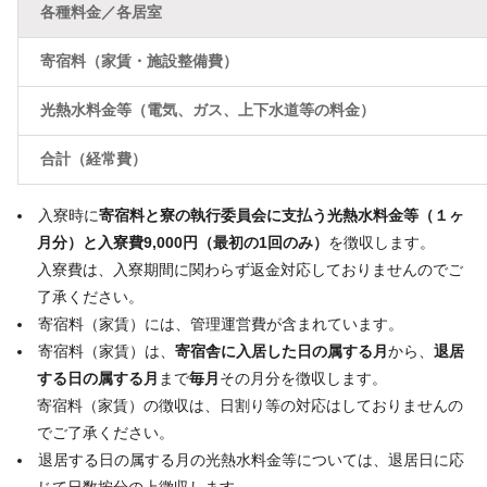
各種料金／各居室
寄宿料（家賃・施設整備費）
光熱水料金等（電気、ガス、上下水道等の料金）
合計（経常費）
入寮時に
寄宿料と寮の執行委員会に支払う光熱水料金等（１ヶ
月分）と
入寮費9,000円（最初の1回のみ）
を徴収します。
入寮費は、入寮期間に関わらず返金対応しておりませんのでご
了承ください。
寄宿料（家賃）には、管理運営費が含まれています。
寄宿料（家賃）は、
寄宿舎に入居した日の属する月
から、
退居
する日の属する月
まで
毎月
その月分を徴収します。
寄宿料（家賃）の徴収は、日割り等の対応はしておりませんの
でご了承ください。
退居する日の属する月の光熱水料金等については、退居日に応