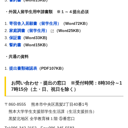
誓約書
（Word15KB）
・外国人留学生用申請書類 ※１～４提出必須
寄宿舎入居願書（留学生用）
（Word72KB）
家庭調書（留学生用
）
（Word25KB）
保証書
（Word33KB)
誓約書
（Word15KB）
・共通の資料
提出書類確認表
（PDF107KB）
お問い合わせ・提出の窓口 ※受付時間：8時30分～1
7時15分（土・日、祝日を除く）
〒860-8555 熊本市中央区黒髪2丁目40番1号
熊本大学学生支援部学生生活課（生活支援担当）
黒髪北地区 全学教育棟１階 ⑤番窓口