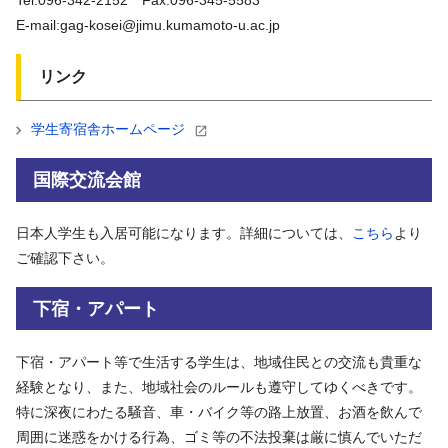
Tel:096-342-2152 Fax:096-345-5583
E-mail:gag-kosei@jimu.kumamoto-u.ac.jp
リンク
学生寄宿舎ホームページ
国際交流会館
日本人学生も入居可能になります。詳細については、
こちら
より
ご確認下さい。
下宿・アパート
下宿・アパート等で生活する学生は、地域住民との交流も貴重な
経験となり、また、地域社会のルールも遵守してゆくべきです。
特に深夜にわたる騒音、車・バイク等の路上放置、お酒を飲んで
周囲に迷惑をかける行為、ゴミ等の不法投棄は厳に慎んでいただ