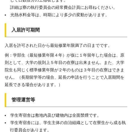
じて日数按分の上徴収します。
詳細は寮の執行委員会の経常費会計員にお尋ねください。
光熱水料金等は、時期により多少の変動があります。
入居許可期間
入居を許可された日から最短修業年限満了の日までです。
例：学部生（最短修業年限４年）が仮に１年留年した場合は、原
則として、大学の規則上５年目の在寮は出来ません。また、大学
院生も同じく標準修業年限が２年のものは３年目の在寮はできま
せん。（長期留学等の場合、延長の申請を行うことで入居期間を
延長できる場合があります。）
管理運営等
学生寄宿舎は敷地内及び建物内は全面禁煙です。
学生寄宿舎には、学生主体の自治組織として在寮生から成る執
行委員会があります。