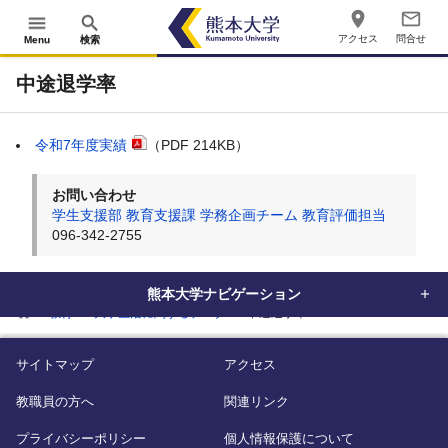
place
mail_outline
menu
search
アクセス
問合せ
Menu
検索
中途退学率
令和7年度実績
（PDF 214KB）
お問い合わせ
学生支援部 教育支援課 学務企画チーム 教育評価担当
096-342-2755
熊本大学ナビゲーション
home
教育
大学生活に関するデータ
中途退学率
サイトマップ
アクセス
教職員の方へ
関連リンク
プライバシーポリシー
個人情報保護について