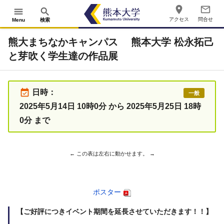
place
mail_outline
menu
search
アクセス
問合せ
Menu
検索
熊大まちなかキャンパス 熊本大学 松永拓己
と芽吹く学生達の作品展
event_available
日時：
一般
2025年5月14日 10時0分 から 2025年5月25日 18時
0分 まで
ポスター
【ご好評につきイベント期間を延長させていただきます！！】