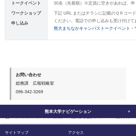
トークイベント
30名（先着順）※定員に空きがあれば、
ワークショップ
下記 URL またはチラシに記載のＱＲコ
ください。電話での申し込みも受け付けて
申し込み
熊大まちなかキャンパストークイベント・
お問い合わせ
総務課 広報戦略室
096-342-3269
熊本大学ナビゲーション
home
イベント
イベント（広報）
熊大まちなかキャンパス 熊本大学 松
サイトマップ
アクセス