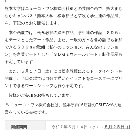
熊本大学はニューコ・ワン株式会社※との共同企画で、熊大まち
なかキャンパス「熊本大学 松永拓己と芽吹く学生達の作品展」
を、下記のとおり開催します。
本企画展では、松永教授の絵画作品、学生達の作品、
ＳＤＧｓ
をテーマとしたアート作品、また、一般の方々を含め誰でも参加
できるＳＤＧｓの取組（私へのミッション、みんなのミッショ
ン）を言葉アートとした「ＳＤＧｓウォールアート」制作展示も
予定しています。
また、５月１７日（土）には松永教授によるトークイベントを
開催し、当日会場では自分で描いたイラストをコースターにプリ
ントできるワークショップも行う予定です。
皆様のご参加をお待ちしています。
※ニューコ・ワン株式会社は、熊本県内16店舗のTSUTAYAの運
営をしている会社です。
開催期間
令和７年５月１４日（水）～
５月２５日（