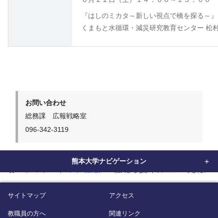
『はしのミカタ～新しい視点で橋を探る～』
くまもと水循環・減災研究教育センター 松村
お問い合わせ
総務課 広報戦略室
096-342-3119
熊本大学ナビゲーション
home
イベント
イベント（広報）
熊大まちなかキャンパス 「学びたい 
サイトマップ
アクセス
教職員の方へ
関連リンク