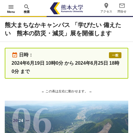
place
mail_outline
menu
search
アクセス
問合せ
Menu
検索
熊大まちなかキャンパス 「学びたい 備えた
い 熊本の防災・減災」展を開催します
event_available
日時：
一般
2024年6月19日 10時0分 から 2024年6月25日 18時
0分 まで