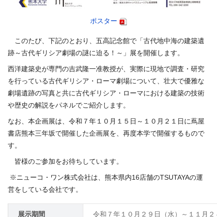
ポスター
このたび、下記のとおり、五高記念館で「古代地中海の建築遺
跡～古代ギリシア劇場の謎に迫る！～」展を開催します。
西洋建築史が専門の吉武隆一准教授が、実際に現地で調査・研究
を行っている古代ギリシア・ローマ劇場について、壮大で優雅な
劇場遺跡の写真と共に古代ギリシア・ローマにおける建築の技術
や歴史の解説をパネルでご紹介します。
なお、本企画展は、令和７年１０月１５日～１０月２１日に蔦屋
書店熊本三年坂で開催した企画展を、再度本学で開催するもので
す。
皆様のご参加をお待ちしています。
※ニューコ・ワン株式会社は、熊本県内16店舗のTSUTAYAの運
営をしている会社です。
展示期間
令和７年１０月２９日（水）～１１月２