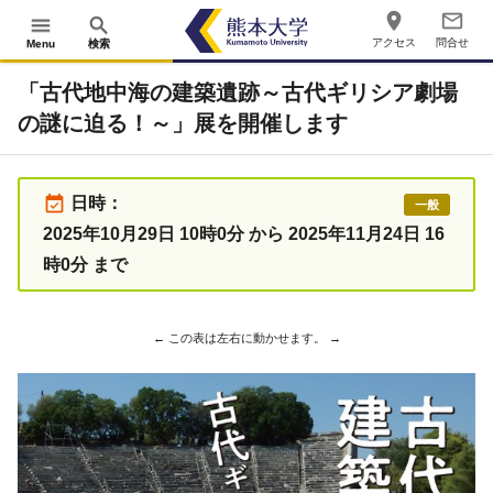
place
mail_outline
menu
search
アクセス
問合せ
Menu
検索
「古代地中海の建築遺跡～古代ギリシア劇場
の謎に迫る！～」展を開催します
event_available
日時：
一般
2025年10月29日 10時0分 から 2025年11月24日 16
時0分 まで