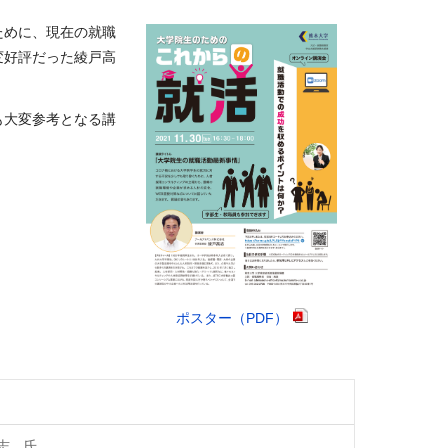
ために、現在の就職
変好評だった綾戸高
も大変参考となる講
ポスター（PDF）
志 氏