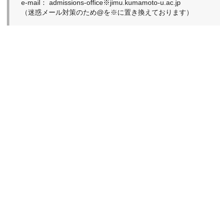
e-mail： admissions-office※jimu.kumamoto-u.ac.jp
（迷惑メール対策のため@を※に置き換えております）