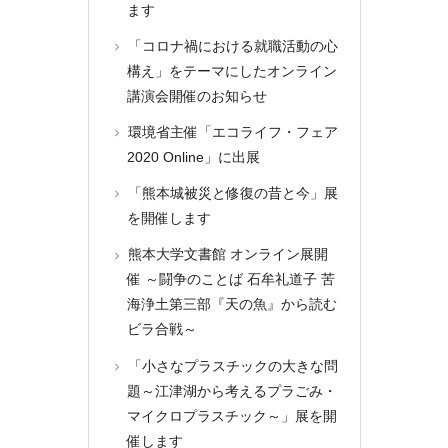
ます
「コロナ禍における就職活動の心
構え」をテーマにしたオンライン
講演会開催のお知らせ
環境省主催「エコライフ・フェア
2020 Online」に出展
「熊本城被災と修復の昔と今」展
を開催します
熊本大学文書館 オンライン展開
催 ～闘争のことば 石牟礼道子 苦
海浄土第三部『天の魚』から読む
ビラ合戦～
「小さなプラスチックの大きな問
題～江津湖から考えるプラごみ・
マイクロプラスチック～」展を開
催します