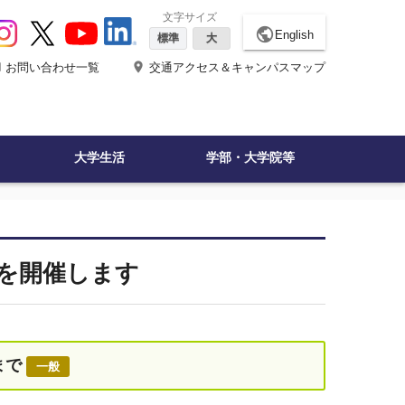
文字サイズ
public
English
標準
大
ne
place
お問い合わせ一覧
交通アクセス＆キャンパスマップ
大学生活
学部・大学院等
を開催します
まで
一般