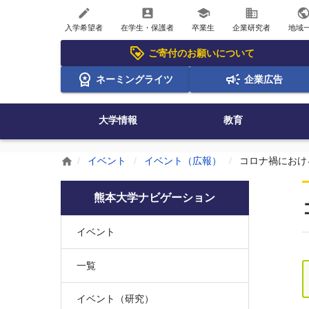
create
account_box
school
business
publi
入学希望者
在学生・保護者
卒業生
企業研究者
地域
ご寄付のお願いについて
ネーミングライツ
企業広告
大学情報
教育
イベント
イベント（広報）
コロナ禍におけ
home
熊本大学ナビゲーション
イベント
一覧
イベント（研究）