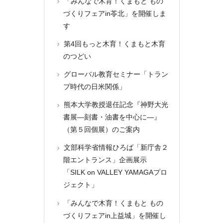
「みんなで木育！くまもと もの
づくりフェアin苓北」を開催しま
す
第4回もっと木育！くまもと木育
のつどい
グローバル教育セミナー「トラン
プ時代の日米関係」
熊本大学教授退任記念『神野大光
書展―刻書・油書を中心に―』
（第５回個展）のご案内
文部科学省情報ひろば「新庁舎２
階エントランス」企画展示
「SILK on VALLEY YAMAGAプロ
ジェクト」
「みんなで木育！くまもと もの
づくりフェアin上益城」を開催し