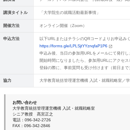
講演タイトル
「大学院生の就職活動最新事情」
開催方法
オンライン開催（Zoom）
申込方法
以下URLまたはチラシのQRコードよりお申込み
https://forms.gle/LPLSjtYYznqfaP1P6
申込み後、当日の参加用URLをメールにて発行し
開始時間になりましたら、参加用URLにアクセ
登録の際に、事前質問も受け付けます（前日まで
協力
大学教育統括管理運営機構 入試・就職戦略室／
お問い合わせ
大学教育統括管理運営機構 入試・就職戦略室
シニア教授 髙宮正之
電話：096-342-2726
FAX：096-342-2846