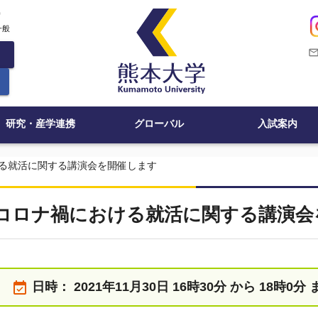
c
一般
mail_outli
研究・産学連携
グローバル
入試案内
る就活に関する講演会を開催します
コロナ禍における就活に関する講演会
event_available
日時：
2021年11月30日 16時30分 から 18時0分 