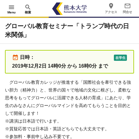
place
mail_outline
menu
search
アクセス
問合せ
Menu
検索
グローバル教育セミナー「トランプ時代の日
米関係」
event_available
日時：
在学生
2019年12月2日 14時0分 から 16時0分 まで
グローバル教育カレッジが推進する「国際社会を牽引できる強
い胆力（精神力）と、世界の国々で地域の文化に根ざし、柔軟な
思考をもってグローバルに活躍できる人材の育成」にあたり、学
生のみなさんにグローバルマインドを高めてもらうことを目的と
して開催します！
※講演は日本語で行います。
※質疑応答では日本語・英語どちらでも大丈夫です。
※参加料・事前申し込み不要です。