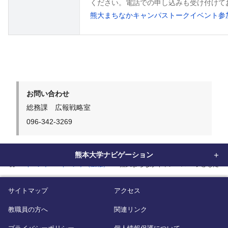
ください。電話での申し込みも受け付けて
熊大まちなかキャンパストークイベント参
お問い合わせ
総務課 広報戦略室
096-342-3269
熊本大学ナビゲーション
home
イベント
イベント（広報）
熊大まちなかキャンパス 「子どもたち
サイトマップ
アクセス
教職員の方へ
関連リンク