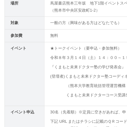
場所
蔦屋書店熊本三年坂 地下1階イベントス
（熊本市中央区安政町1-2）
対象
一般の方（興味がある方はどなたでも）
参加費
無料
イベント
★トークイベント（要申込・参加無料）
令和８年３月１４日（土）１４：００～１
『くまもと未来ドクター塾の学び発表会』
(
登壇者
)
くまもと未来ドクター塾コーディネ
（熊本大学教育統括管理運営機構 
くまもと未来ドクターコース受講生
イベント申込
30名（先着順）※定員に空きがあれば、
下記 URL またはチラシに記載のＱＲコ