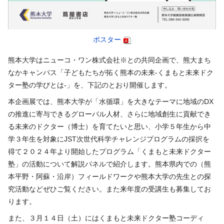
ポスター
熊本大学はニューコ・ワン株式会社※との共同企画で、熊大まち
なかキャンパス「子どもたちが拓く熊本の未来
-
くまもと未来ドク
ター塾の学びとは
-
」を、下記のとおり開催します。
本企画展では、熊本大学が「水循環」を大きなテーマに地域の
DX
の推進に寄与できるグローバル人材、さらに地域創生に貢献でき
る未来のドクター（博士）を育てたいと思い、小学５年生から中
学３年生を対象に
JST
次世代科学チャレンジプログラムの採択を
得て２０２４年より開始したプログラム「くまもと未来ドクター
塾」の活動について解説パネルで紹介します。熊本県内での（熊
本平野・阿蘇・沿岸）フィールドワークや熊本大学の先生との探
究活動などぜひご覧ください。また来年度の受講生も募集してお
ります。
また、３月１４日（土）にはくまもと未来ドクター塾コーディ