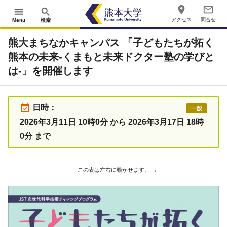
place
mail_outline
menu
search
アクセス
問合せ
Menu
検索
熊大まちなかキャンパス 「子どもたちが拓く
熊本の未来-くまもと未来ドクター塾の学びと
は-」を開催します
event_available
日時：
一般
2026年3月11日 10時0分 から 2026年3月17日 18時
0分 まで