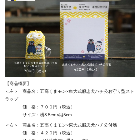
【商品概要】
＜左＞ 商品名：五高くまモン×東大式服
忠犬
ハチ公お守り型スト
ラップ
価 格：７００円（税込）
サイズ：横3.5cm×縦5cm
＜右＞ 商品名：五高くまモン×東大式服忠犬ハチ公付箋
価 格：４２０円（税込）