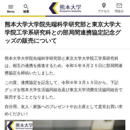
place
mail_outline
menu
search
アクセス
問合せ
Menu
検索
熊本大学大学院先端科学研究部と東京大学大
学院工学系研究科との部局間連携協定記念グ
ッズの販売について
熊本大学大学院先端科学研究部と東京大学大学院工学系研究科
は、相互の連携を推進するため、令和５年９月２５日に部局間連
携協定を締結いたしました。
この度、連携協定を記念して、令和６年３月１５日から、下記
グッズを熊本大学生活協同組合及び東京大学消費生活協同組合で
販売することとなりました。
自分用、友人・家族へのプレゼントやお土産として是非お買い求
めください！