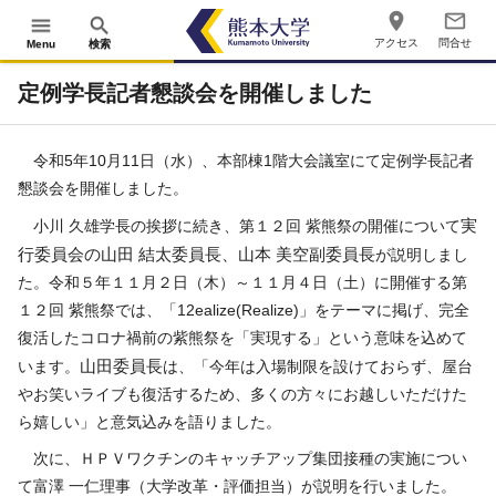
place
mail_outline
menu
search
アクセス
問合せ
Menu
検索
定例学長記者懇談会を開催しました
令和
5
年10月
11
日（水）、本部棟
1
階大会議室にて定例学長記者
懇談会を開催しました。
小川 久雄学長の挨拶に続き、第１２回 紫熊祭の開催について
実
行委員会
の
山田
結太委員長、山本 美空副委員長
が説明しまし
た。令和５年１１月２日（木）～１１月４日（土）に開催する第
１２回 紫熊祭では、「12ealize(Realize)」をテーマに掲げ、完全
復活したコロナ禍前の紫熊祭を「実現する」という意味を込めて
います。
山田
委員長
は、「今年は入場制限を設けておらず、屋台
やお笑いライブも復活するため、多くの方々にお越しいただけた
ら嬉しい」と意気込みを語りました。
次に、ＨＰＶワクチンのキャッチアップ集団接種の実施につい
て富澤 一仁理事（大学改革・評価担当）が説明を行いました。