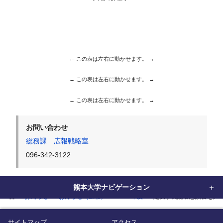
お問い合わせ
総務課 広報戦略室
096-342-3122
熊本大学ナビゲーション
home
お知らせ
お知らせ（広報）
2023年度
定例学長記者懇談会を開
サイトマップ
アクセス