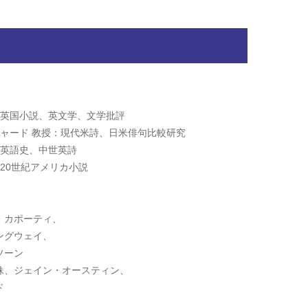
：英国小説、英文学、文学批評
チャード 教授：現代米詩、日米俳句比較研究
：英語史、中世英詩
：20世紀アメリカ小説
・カポーティ、
ングウェイ、
ソーン
妹、ジェイン・オースティン、
ド