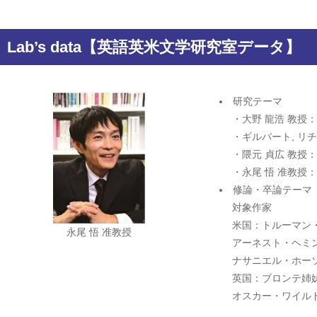
Lab’s data【英語英米文学研究室データ】
研究テーマ
・大野 龍浩 教授
・ギルバート, リ
・隈元 貞広 教授
・永尾 悟 准教授
修論・卒論テーマ
対象作家
米国：トルーマン
永尾 悟 准教授
アーネスト・ヘミ
ナサニエル・ホー
英国：ブロンテ姉
オスカー・ワイル