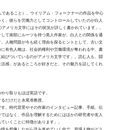
人であること）。ウイリアム・フォークナーの作品を中心
多く、彼らを労働力としてコントロールしていたのが白人
のアメリカ文学にはその状況が詳しく書かれています」。
そして南部にルーツを持つ黒人作家が、白人との関係を通
す。人種問題が今も続く理由を探るヒントとして、古い文
特に有色人種は、社会的権利や労働環境が奪われる中、書
に結びついているのがアメリカ文学です」。読む人も、闘
生活感」があるところが好きだと、その魅力を話してくれ
のやり取りもほぼ英語です。
するだけだと永尾准教授。
です。時代背景やその作家のインタビュー記事、手紙、伝
けではなく、作品を理解するためにはほかの研究者や友人
れていくことに特徴があります」。
心情を想像しながら読み進めていく中で、登場人物がどう