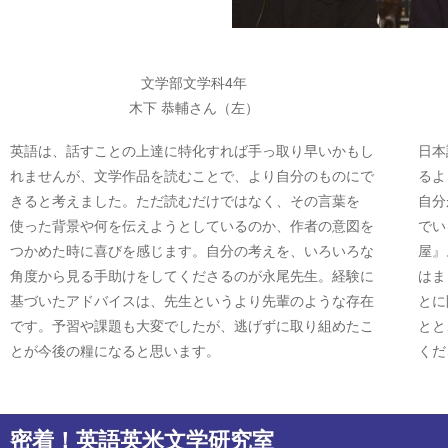
文学部文学科4年
木下 恭輔さん（左）
英語は、話すことの上達に特化すれば手っ取り早いかもし
日本
れませんが、文学作品を読むことで、より自分のものにで
るよ
きると考えました。ただ読むだけではなく、その言葉を
自分
使った背景や何を伝えようとしているのか、作者の意図を
でい
つかめた時に喜びを感じます。自分の考えを、いろいろな
屋』
角度から見る手助けをしてくださるのが永尾先生。経験に
はま
基づいたアドバイスは、先生というより先輩のような存在
とに
です。予習や課題も大変でしたが、逃げずに取り組めたこ
とと
とが今後の糧になると思います。
くだ
密着！英語英米文学研究室