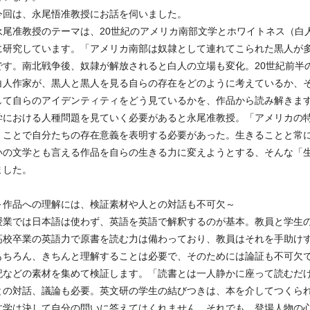
今回は、永尾悟准教授にお話を伺いました。
永尾准教授のテーマは、20世紀のアメリカ南部文学とホワイトネス（白
に研究しています。「アメリカ南部は奴隷として連れてこられた黒人が
です。南北戦争後、奴隷が解放されると白人の立場も変化。20世紀前半
白人作家が、黒人と黒人を見る自らの存在をどのように考えているか、
して自らのアイデンティティをどう見ているかを、作品から読み解きま
学における人種問題を見ていく必要があると永尾准教授。「アメリカの
くことで自分たちの存在意義を表明する必要があった。生きることと常
いの文学とも言える作品を自らの生きる力に変えようとする、そんな「
ました。
～作品への理解には、検証素材や人との対話も不可欠～
授業では日本語は使わず、英語を英語で解釈するのが基本。教員と学生
高校卒業の英語力で原書を読む力は備わっており、教員はそれを手助け
もちろん、きちんと理解することは必要で、そのためには論証も不可欠
記などの素材を集めて検証します。「読書とは一人静かに座って読むだ
との対話、議論も必要。英文研の学生の結びつきは、本を介してつくら
文学は決して自分の問いに答えてはくれません。それでも、登場人物の