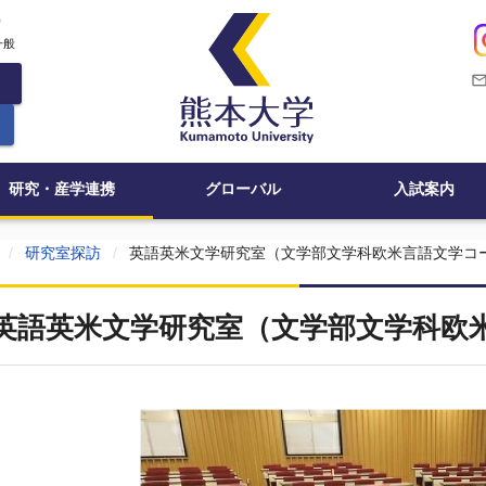
c
一般
mail_outli
研究・産学連携
グローバル
入試案内
研究室探訪
英語英米文学研究室（文学部文学科欧米言語文学コ
英語英米文学研究室（文学部文学科欧