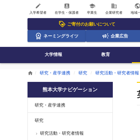
create
account_box
school
business
publi
入学希望者
在学生・保護者
卒業生
企業研究者
地域
ご寄付のお願いについて
ネーミングライツ
企業広告
大学情報
教育
研究・産学連携
研究
研究活動・研究者情報
home
熊本大学ナビゲーション
研究・産学連携
研究
研究活動・研究者情報