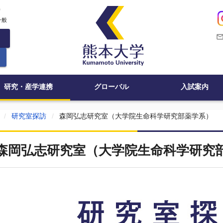
c
一般
mail_outli
研究・産学連携
グローバル
入試案内
研究室探訪
森岡弘志研究室（大学院生命科学研究部薬学系）
森岡弘志研究室（大学院生命科学研究