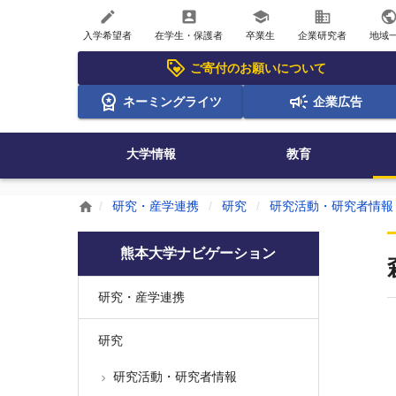
create
account_box
school
business
publi
入学希望者
在学生・保護者
卒業生
企業研究者
地域
ご寄付のお願いについて
ネーミングライツ
企業広告
大学情報
教育
研究・産学連携
研究
研究活動・研究者情報
home
熊本大学ナビゲーション
研究・産学連携
研究
研究活動・研究者情報