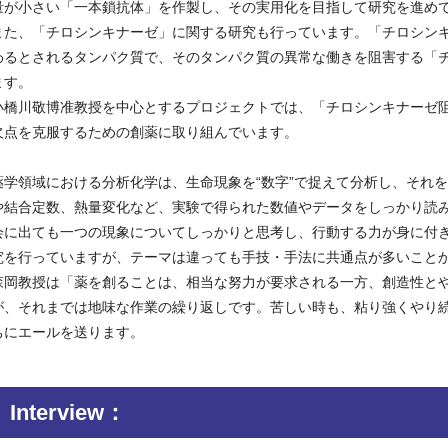
量が小さい「一本鎖抗体」を作製し、その実用化を目指して研究を進め
また、「チロシンキナーゼ」に関する研究も行っています。「チロシン
わるとされるタンパク質で、そのタンパク質の異常な働きを阻害する「
ます。
小橋川敬博准教授を中心とするプロジェクトでは、「チロシンキナーゼ
欠点を克服するための創薬に取り組んでいます。
薬学領域における分析化学は、生命現象を“数字”で捉えて分析し、それ
や結合定数、熱量変化など、実験で得られた数値やデータをしっかり読
会に出ても一つの現象についてしっかりと思考し、行動する力が身に付
究を行っていますが、テーマは違っても手技・手法に共通点が多いこと
森岡教授は「薬を創ることは、相当な努力が要求される一方、創造性と
が、それまでは地味な作業の繰り返しです。苦しい時も、粘り強くやり
ちにエールを送ります。
Interview：