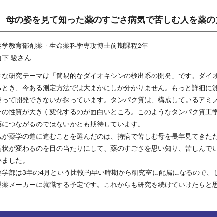
母の姿を見て知った薬のすごさ病気で苦しむ人を薬の
薬学教育部創薬・生命薬科学専攻博士前期課程2年
山下 駿さん
主な研究テーマは「簡易的なダイオキシンの検出系の開発」です。ダイ
るとき、今ある測定方法では大まかにしか分かりません。もっと詳細に
使って開発できないか探っています。タンパク質は、構成しているアミ
その性質が大きく変化するのが面白いところ。このようなタンパク質工
薬につながるのではないかとも期待しています。
私が薬学の道に進むことを選んだのは、持病で苦しむ母を長年見てきた
病状が変わるのを目の当たりにして、薬のすごさを思い知り、苦しんで
いました。
薬学部は3年の4月という比較的早い時期から研究室に配属になるので、
製薬メーカーに就職する予定です。これからも研究を続けていけたらと