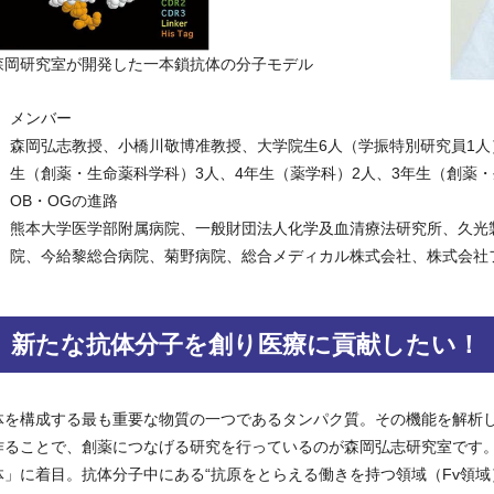
森岡研究室が開発した一本鎖抗体の分子モデル
メンバー
森岡弘志教授、小橋川敬博准教授、大学院生6人（学振特別研究員1人）
生（創薬・生命薬科学科）3人、4年生（薬学科）2人、3年生（創薬・
OB・OGの進路
熊本大学医学部附属病院、一般財団法人化学及血清療法研究所、久光
院、今給黎総合病院、菊野病院、総合メディカル株式会社、株式会社
新たな抗体分子を創り医療に貢献したい！
体を構成する最も重要な物質の一つであるタンパク質。その機能を解析
作ることで、創薬につなげる研究を行っているのが森岡弘志研究室です
体」に着目。抗体分子中にある“抗原をとらえる働きを持つ領域（Fv領