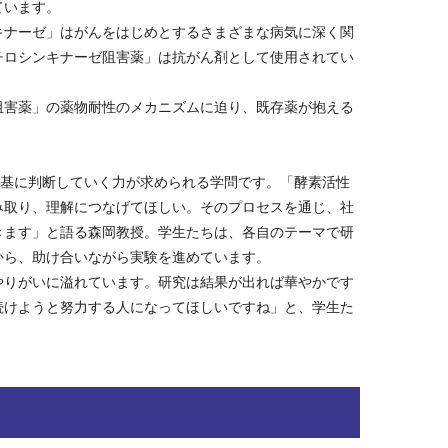
ています。
キナーゼ」はがんをはじめとするさまざまな病気に深く関
チロシンキナーゼ阻害薬」は抗がん剤として使用されてい
阻害薬」の薬物耐性のメカニズムに迫り、既存薬が抱える
を基に判断していく力が求められる学問です。「酵素活性
み取り、理解につなげてほしい。そのプロセスを通じ、社
きます」と語る森岡教授。学生たちは、各自のテーマで研
から、助け合いながら実験を進めています。
やりがいに溢れています。研究は結果が出れば華やかです
続けようと努力する人になってほしいですね」と、学生た