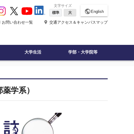
文字サイズ
public
English
標準
大
ne
place
お問い合わせ一覧
交通アクセス＆キャンパスマップ
大学生活
学部・大学院等
部薬学系）