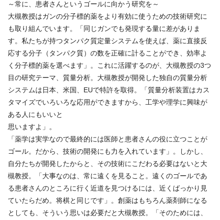
～常に、患者さんというゴールに向かう研究を～
大槻教授はガンの分子標的薬をより有効に使うための技術研究に
も取り組んでいます。「同じガンでも発現する量に差がありま
す。私たちが持つタンパク質定量システムを使えば、薬に直接反
応する分子（タンパク質）の数を正確に計ることができ、効率よ
く分子標的薬を選べます」。これに活躍するのが、大槻教授の3つ
目の研究テーマ、質量分析。大槻教授が開発した独自の質量分析
システムは日本、米国、EUで特許を取得。「質量分析装置はカス
タマイズでいろいろな応用ができますから、工学や理学に興味が
ある人にもいいと
思いますよ」。
「薬学は実学なので最終的には医師と患者さんの役に立つことが
ゴール。だから、技術の開発にも力を入れています」。しかし、
自分たちが開発したからと、その技術にこだわる必要はないと大
槻教授。「大事なのは、常に遠くを見ること。遠くのゴールであ
る患者さんのところに行く近道を見つけるには、近くばっかり見
ていたらだめ。将棋と同じです」。創薬はもちろん薬剤師になる
としても、そういう思いは必要だと大槻教授。「そのためには、