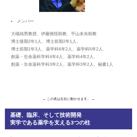
メンバー
大槻純男教授、伊藤慎悟助教、平山未央助教
博士後期2年1人、博士前期2年1人、
博士前期1年3人、薬学科6年2人、薬学科5年2人、
創薬・生命薬科学科4年4人、薬学科4年2人、
創薬・生命薬科学科3年2人、薬学科3年2人、秘書1人
分
基礎、臨床、そして技術開発
実学である薬学を支える3つの柱