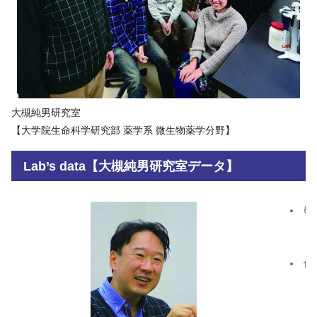
大槻純男研究室
【大学院生命科学研究部 薬学系 微生物薬学分野】
Lab’s data【大槻純男研究室データ】
研
・
・
修
・
・