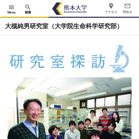
place
mail_outline
menu
search
アクセス
問合せ
Menu
検索
大槻純男研究室（大学院生命科学研究部）