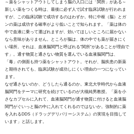
～薬をシャットアウトしてしまう脳の入口には「関所」がある～
新しい薬をつくる時は、最後に必ず人で試す臨床試験が行われま
すが、この臨床試験で成功するのはわずか。特に中枢（脳）とガ
ンの薬は成功する確率がより低いことで知られます。「薬は体の
中で血液に乗って運ばれますが、効いてほしいところに届かない
なら意味がありません。ところが脳は、体の中でも薬が届きにく
い場所。それは、血液脳関門と呼ばれる"関所"があることが理由で
す」。通す物質と通さない物質を選んでいる血液脳関門は、
「毒」の側面も持つ薬をシャットアウト。それが、脳疾患の新薬
と期待されても、臨床試験が成功しにくい理由の一つになってい
ます。
なぜ通さないのか、どうしたら通るのか。東北大学時代から血液
脳関門をテーマに研究を続けているのが大槻純男教授。「薬を小
さなカプセルに入れて、血液脳関門が通す物質に付けると血液脳
関門がぐいっと脳の中に入れてくれるのではないか。強制的に薬
を入れるDDS（ドラッグデリバリーシステム）の実現を目指して
います」と話します。