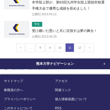
本学陸上部が、第83回九州学生陸上競技対校選
手権大会で優秀な成績を収めました！
公開日:2013.05.21
学生
受け継いだ思いと共に目指すは夢の舞台！
公開日:2013.04.25
...
8
9
10
11
12
熊本大学ナビゲーション
home
お知らせ
お知らせ[学生]
サイトマップ
アクセス
教職員の方へ
関連リンク
プライバシーポリシー
個人情報保護について
このサイトについて
RSS