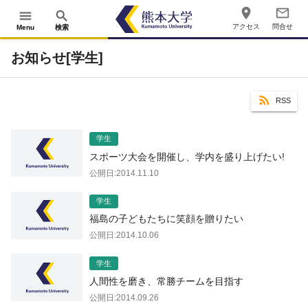
place
mail_outline
menu
search
アクセス
問合せ
Menu
検索
お知らせ[学生]
RSS
学生
スポーツ大会を開催し、学内を盛り上げたい!
公開日:2014.11.10
学生
福島の子どもたちに笑顔を贈りたい
公開日:2014.10.06
学生
人間性を磨き、常勝チームを目指す
公開日:2014.09.26