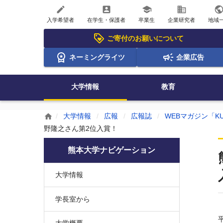
create
account_box
school
business
publi
入学希望者
在学生・保護者
卒業生
企業研究者
地域
ご寄付のお願いについて
ネーミングライツ
企業広告
大学情報
教育
大学情報
広報
広報誌
WEBマガジン「KU
home
野隆之さん第2位入賞！
熊本大学ナビゲーション
大学情報
学長室から