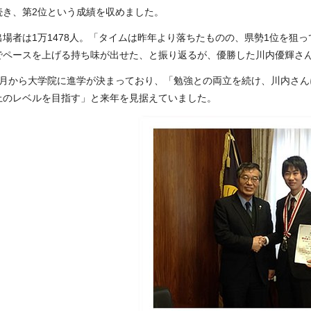
続き、第2位という成績を収めました。
出場者は1万1478人。「タイムは昨年より落ちたものの、県勢1位を狙
でペースを上げる持ち味が出せた、と振り返るが、優勝した川内優輝さ
4月から大学院に進学が決まっており、「勉強との両立を続け、川内さ
上のレベルを目指す」と来年を見据えていました。