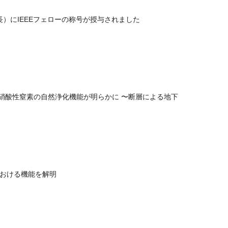
長）にIEEEフェローの称号が授与されました
硝酸性窒素の自然浄化機能が明らかに 〜断層による地下
における機能を解明