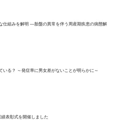
な仕組みを解明 ―胎盤の異常を伴う周産期疾患の病態解
ている？ ～発症率に男女差がないことが明らかに～
業績表彰式を開催しました