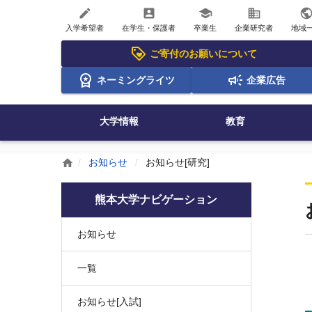
create
account_box
school
business
publi
入学希望者
在学生・保護者
卒業生
企業研究者
地域
ご寄付のお願いについて
ネーミングライツ
企業広告
大学情報
教育
お知らせ
お知らせ[研究]
home
熊本大学ナビゲーション
お知らせ
一覧
お知らせ[入試]