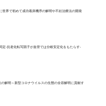
に世界で初めて成功着床機序の解明や不妊治療法の開発
同定-抗老化転写因子が血管では分岐安定化をもたらす-
的特性の解明～新型コロナウイルスの生態の全容解明に貢献す