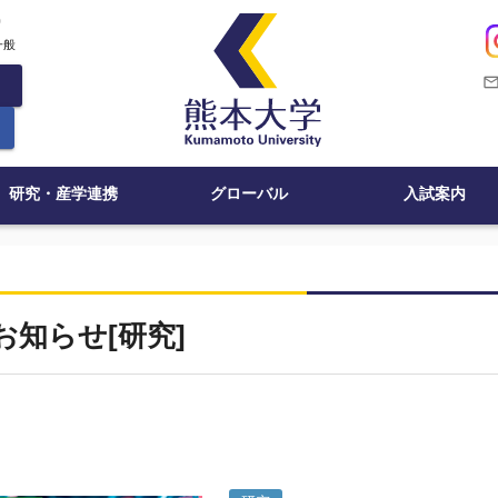
c
一般
mail_outli
研究・産学連携
グローバル
入試案内
お知らせ[研究]