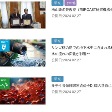
研究
その他
檜山隆名誉教授（前IROAST研究機構
公開日:2024.02.27
研究
サンゴ礁の島での地下水中に含まれる
水の流れの変化が影響〜
公開日:2024.02.27
研究
多発性骨髄腫関連遺伝子DIS3の造血
公開日:2024.02.27