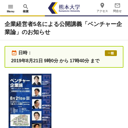
place
mail_outline
menu
search
アクセス
問合せ
Menu
検索
企業経営者5名による公開講義「ベンチャー企
業論」のお知らせ
event_available
日時：
一般
2019年8月21日 9時0分 から 17時40分 まで