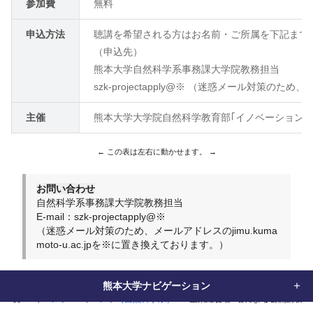
参加費
無料
申込方法
聴講を希望される方はお名前・ご所属を下記まで
（申込先）
熊本大学自然科学系事務課大学院教務担当
szk-projectapply@※ （迷惑メール対策のため、
主催
熊本大学大学院自然科学教育部｢イノベーションリ
お問い合わせ
自然科学系事務課大学院教務担当
E-mail：szk-projectapply@※
（迷惑メール対策のため、メールアドレスのjimu.kuma
moto-u.ac.jpを※に置き換えております。）
熊本大学ナビゲーション
home
イベント
イベント（自然科学系）
企業経営者5名による公開講義