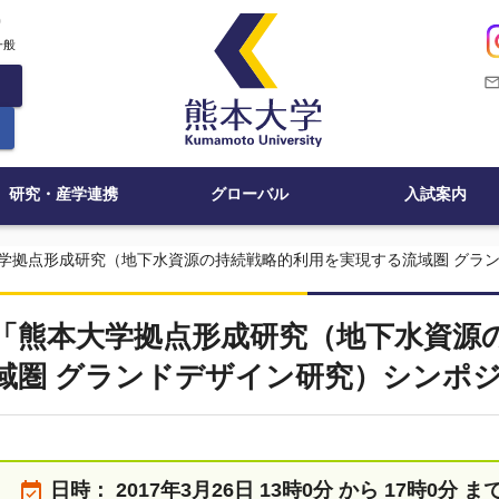
c
一般
mail_outli
研究・産学連携
グローバル
入試案内
学拠点形成研究（地下水資源の持続戦略的利用を実現する流域圏 グラ
「熊本大学拠点形成研究（地下水資源
域圏 グランドデザイン研究）シンポ
event_available
日時：
2017年3月26日 13時0分 から 17時0分 ま