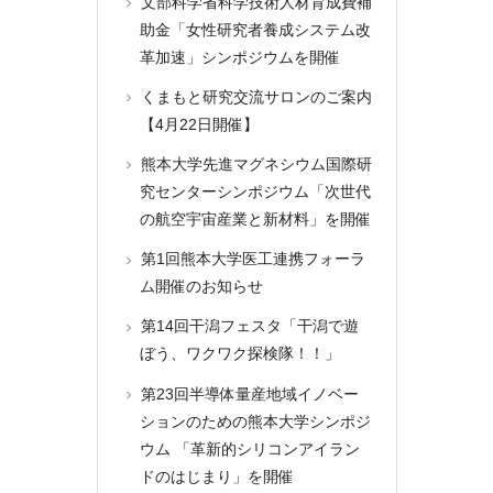
文部科学省科学技術人材育成費補
助金「女性研究者養成システム改
革加速」シンポジウムを開催
くまもと研究交流サロンのご案内
【4月22日開催】
熊本大学先進マグネシウム国際研
究センターシンポジウム「次世代
の航空宇宙産業と新材料」を開催
第1回熊本大学医工連携フォーラ
ム開催のお知らせ
第14回干潟フェスタ「干潟で遊
ぼう、ワクワク探検隊！！」
第23回半導体量産地域イノベー
ションのための熊本大学シンポジ
ウム 「革新的シリコンアイラン
ドのはじまり」を開催