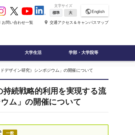
文字サイズ
public
English
標準
大
ne
place
お問い合わせ一覧
交通アクセス＆キャンパスマップ
大学生活
学部・大学院等
ンドデザイン研究）シンポジウム」の開催について
の持続戦略的利用を実現する流
ジウム」の開催について
で
一般