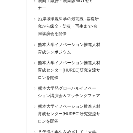
農商工融合・農業版MOTセミ
ナー
沿岸域環境科学の最前線 -基礎研
究から保全・防災・再生まで-合
同講演会を開催
熊本大学イノベーション推進人材
育成シンポジウム
熊本大学イノベーション推進人材
育成センター[HUREC]研究交流サ
ロンを開催
熊本大学発グローバルイノベー
ション講演会＆マッチングフェア
熊本大学イノベーション推進人材
育成センター[HUREC]研究交流サ
ロンを開催
八代海の再生をめざして「大学､