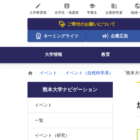
create
account_box
school
business
publi
入学希望者
在学生・保護者
卒業生
企業研究者
地域
ご寄付のお願いについて
ネーミングライツ
企業広告
大学情報
教育
イベント
イベント（自然科学系）
「熊本大
home
熊本大学ナビゲーション
イベント
一覧
イベント（研究）