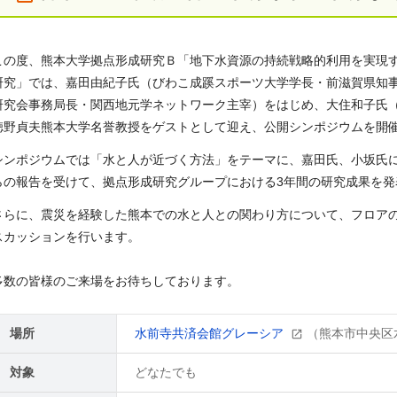
この度、熊本大学拠点形成研究Ｂ「地下水資源の持続戦略的利用を実現
研究」では、嘉田由紀子氏（びわこ成蹊スポーツ大学学長・前滋賀県知
研究会事務局長・関西地元学ネットワーク主宰）をはじめ、大住和子氏
徳野貞夫熊本大学名誉教授をゲストとして迎え、公開シンポジウムを開
シンポジウムでは「水と人が近づく方法」をテーマに、嘉田氏、小坂氏
らの報告を受けて、拠点形成研究グループにおける3年間の研究成果を発
さらに、震災を経験した熊本での水と人との関わり方について、フロア
スカッションを行います。
多数の皆様のご来場をお待ちしております。
場所
水前寺共済会館グレーシア
（熊本市中央区水
対象
どなたでも