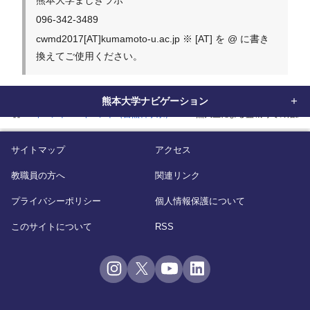
熊本大学ましきラボ
096-342-3489
cwmd2017[AT]kumamoto-u.ac.jp ※ [AT] を @ に書き
換えてご使用ください。
熊本大学ナビゲーション
home
イベント
イベント（自然科学系）
「熊大生による益城町での活動
サイトマップ
アクセス
教職員の方へ
関連リンク
プライバシーポリシー
個人情報保護について
このサイトについて
RSS