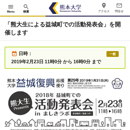
place
mail_outline
menu
search
アクセス
問合せ
Menu
検索
「熊大生による益城町での活動発表会」を開
催します
event_available
日時：
一般
2019年2月23日 11時0分 から 16時0分 まで