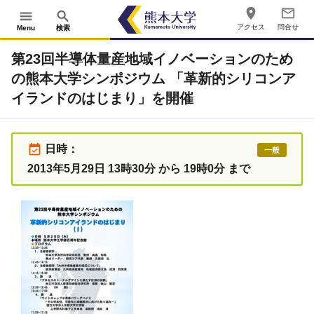
place
mail_outline
menu
search
アクセス
問合せ
Menu
検索
第23回半導体量産地域イノベーションのため
の熊本大学シンポジウム 「革新的シリコンア
イランドのはじまり」を開催
event_available
日時：
一般
2013年5月29日 13時30分 から 19時0分 まで