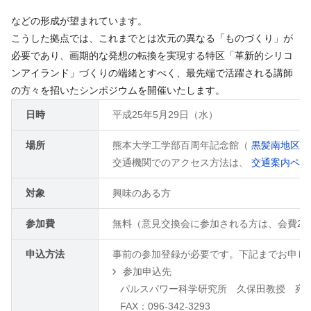
などの形成が望まれています。
こうした拠点では、これまでとは次元の異なる「ものづくり」が
必要であり、画期的な発想の転換を実現する特区「革新的シリコ
ンアイランド」づくりの端緒とすべく、最先端で活躍される講師
の方々を招いたシンポジウムを開催いたします。
日時
平成25年5月29日（水）
場所
熊本大学工学部百周年記念館（
黒髪南地区 
交通機関でのアクセス方法は、
交通案内ペ
対象
興味のある方
参加費
無料（意見交換会に参加される方は、会費20
申込方法
事前の参加登録が必要です。下記までお申し
参加申込先
パルスパワー科学研究所 久保田教授 宛
FAX：096-342-3293