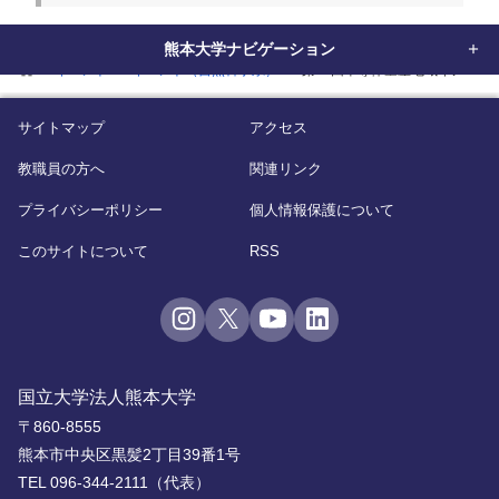
熊本大学ナビゲーション
home
イベント
イベント（自然科学系）
第23回半導体量産地域イノベー
サイトマップ
アクセス
教職員の方へ
関連リンク
プライバシーポリシー
個人情報保護について
このサイトについて
RSS
国立大学法人熊本大学
〒860-8555
熊本市中央区黒髪2丁目39番1号
TEL 096-344-2111（代表）