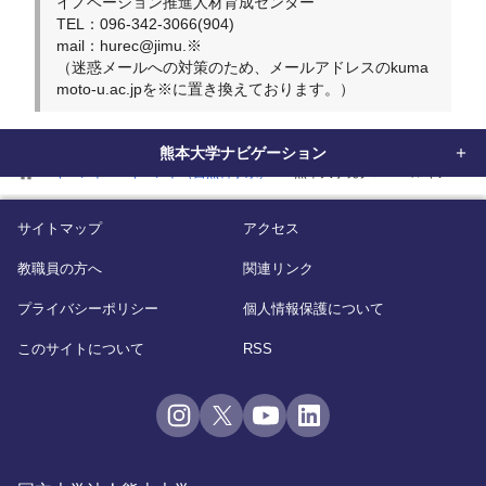
イノベーション推進人材育成センター
TEL：096-342-3066(904)
mail：hurec@jimu.※
（迷惑メールへの対策のため、メールアドレスのkuma
moto-u.ac.jpを※に置き換えております。）
熊本大学ナビゲーション
home
イベント
イベント（自然科学系）
熊本大学発グローバルイノベー
サイトマップ
アクセス
教職員の方へ
関連リンク
プライバシーポリシー
個人情報保護について
このサイトについて
RSS