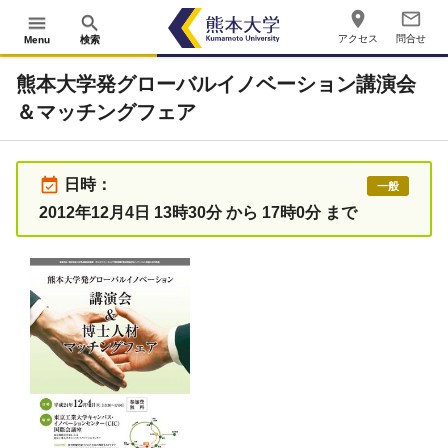
place
mail_outline
menu
search
アクセス
問合せ
Menu
検索
熊本大学発グローバルイノベーション講演会
＆マッチングフェア
event_available
日時：
一般
2012年12月4日 13時30分 から 17時0分 まで