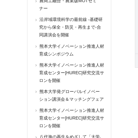
農商工融合・農業版MOTセミ
ナー
沿岸域環境科学の最前線 -基礎研
究から保全・防災・再生まで-合
同講演会を開催
熊本大学イノベーション推進人材
育成シンポジウム
熊本大学イノベーション推進人材
育成センター[HUREC]研究交流サ
ロンを開催
熊本大学発グローバルイノベー
ション講演会＆マッチングフェア
熊本大学イノベーション推進人材
育成センター[HUREC]研究交流サ
ロンを開催
八代海の再生をめざして「大学､