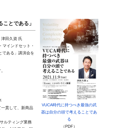
ることである」
津田久資 氏
・マインドセット・
とである」講演会を
す。
卒
VUCA時代に持つべき最強の武
て一貫して、新商品
器は⾃分の頭で考えることであ
。
る
ンサルティング業務
（PDF）