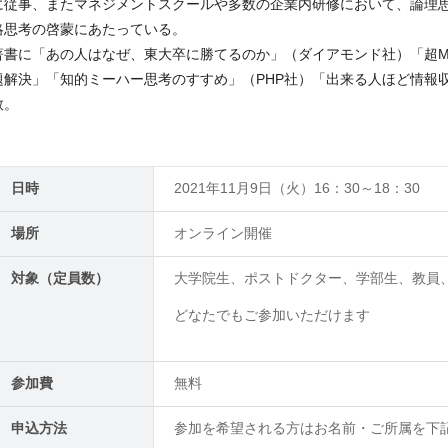
に従事、またマネジメントスクールや多数の企業内研修において、論理
略思考の啓蒙にあたっている。
著書に「あの人はなぜ、東大卒に勝てるのか」（ダイアモンド社）「超M
題解決」「知的ミーハー思考のすすめ」（PHP社）「出来る人ほど情報
数。
日時
2021年11月9日（火）16：30～18：30
場所
オンライン開催
対象（定員数）
大学院生、ポストドクター、学部生、教員
どなたでもご参加いただけます
参加費
無料
申込方法
参加を希望される方はお名前・ご所属を下