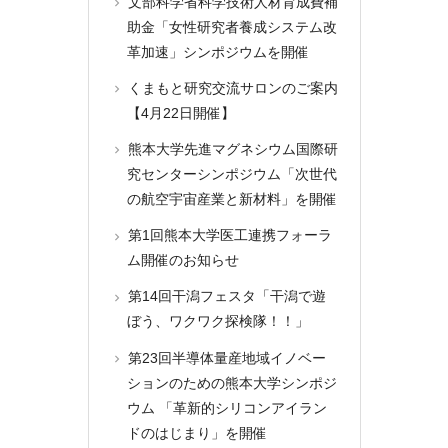
文部科学省科学技術人材育成費補
助金「女性研究者養成システム改
革加速」シンポジウムを開催
くまもと研究交流サロンのご案内
【4月22日開催】
熊本大学先進マグネシウム国際研
究センターシンポジウム「次世代
の航空宇宙産業と新材料」を開催
第1回熊本大学医工連携フォーラ
ム開催のお知らせ
第14回干潟フェスタ「干潟で遊
ぼう、ワクワク探検隊！！」
第23回半導体量産地域イノベー
ションのための熊本大学シンポジ
ウム 「革新的シリコンアイラン
ドのはじまり」を開催