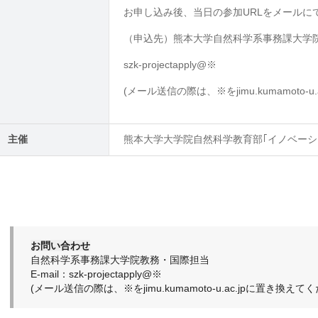
お申し込み後、当日の参加
URL
をメールに
（申込先）熊本大学自然科学系事務課大学
szk-projectapply@
※
(メール送信の際は、※をjimu.kumamoto-
主催
熊本大学大学院自然科学教育部｢イノベーシ
お問い合わせ
自然科学系事務課大学院教務・国際担当
E-mail：szk-projectapply@※
(メール送信の際は、※をjimu.kumamoto-u.ac.jpに置き換えて