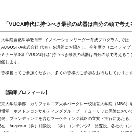
「VUCA時代に持つべき最強の武器は⾃分の頭で考え
大学院自然科学教育部｢イノベーションリーダー育成プログラム｣では、
（
AUGUST-A
株式会社 代表）を講師にお招きし、今年度クリエイティブ
セミナー第
3
弾「VUCA時代に持つべき最強の武器は自分の頭で考えるこ
開催します。
皆様奮ってご参加ください。多くの皆様のご参加をお待ちしておりま
【講師プロフィール】
東京大学法学部 カリフォルニア大学バークレー校経営大学院（MBA）
博報堂 ボストンコンサルティンググループ チューリッヒ保険におい
開発、ブランディングを含むマーケティング戦略の立案・実行にあたる
現在 August-a（株）相談役 （株）コンテンツ3 監査役。各社のコ