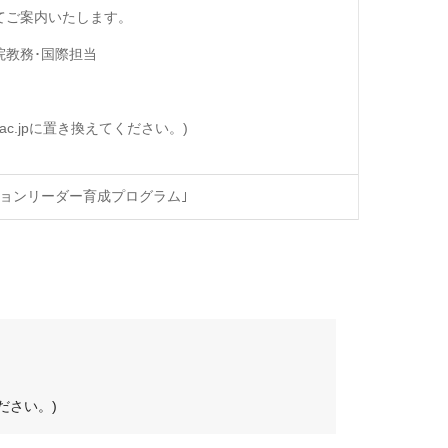
てご案内いたします。
院教務･国際担当
u.ac.jpに置き換えてください。)
ョンリーダー育成プログラム｣
ください。)