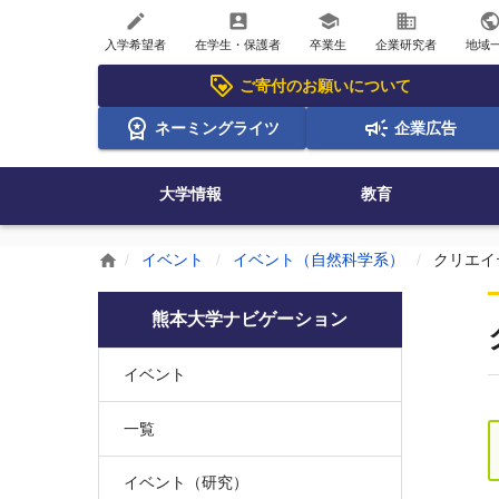
create
account_box
school
business
publi
入学希望者
在学生・保護者
卒業生
企業研究者
地域
ご寄付のお願いについて
ネーミングライツ
企業広告
大学情報
教育
イベント
イベント（自然科学系）
クリエイ
home
熊本大学ナビゲーション
イベント
一覧
イベント（研究）