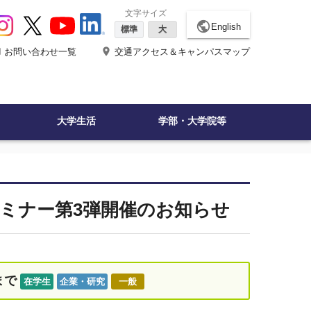
文字サイズ
public
English
標準
大
ne
place
お問い合わせ一覧
交通アクセス＆キャンパスマップ
大学生活
学部・大学院等
ミナー第3弾開催のお知らせ
まで
在学生
企業・研究
一般