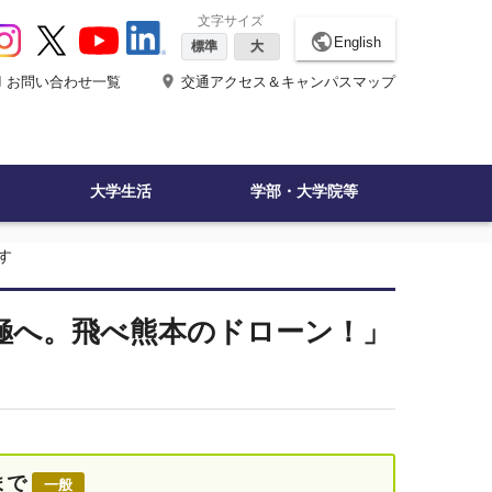
文字サイズ
public
English
標準
大
ne
place
お問い合わせ一覧
交通アクセス＆キャンパスマップ
大学生活
学部・大学院等
す
極へ。飛べ熊本のドローン！」
まで
一般