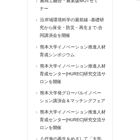
農商工融合・農業版MOTセミ
ナー
沿岸域環境科学の最前線 -基礎研
究から保全・防災・再生まで-合
同講演会を開催
熊本大学イノベーション推進人材
育成シンポジウム
熊本大学イノベーション推進人材
育成センター[HUREC]研究交流サ
ロンを開催
熊本大学発グローバルイノベー
ション講演会＆マッチングフェア
熊本大学イノベーション推進人材
育成センター[HUREC]研究交流サ
ロンを開催
八代海の再生をめざして「大学､