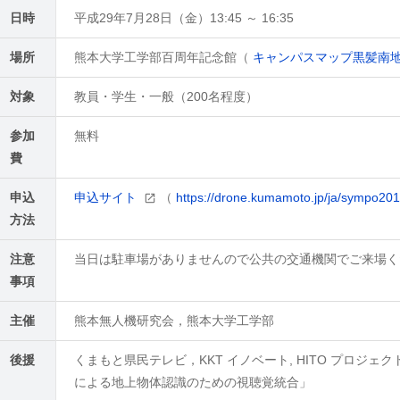
日時
平成29年7月28日（金）13:45 ～ 16:35
場所
熊本大学工学部百周年記念館（
キャンパスマップ黒髪南地区
対象
教員・学生・一般（200名程度）
参加
無料
費
申込
申込サイト
（
https://drone.kumamoto.jp/ja/sympo20
方法
注意
当日は駐車場がありませんので公共の交通機関でご来場く
事項
主催
熊本無人機研究会，熊本大学工学部
後援
くまもと県民テレビ，KKT イノベート, HITO プロジェ
による地上物体認識のための視聴覚統合」