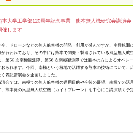
熊本大学工学部120周年記念事業 熊本無人機研究会講演
開催します
昨今、ドローンなどの無人航空機の開発・利用が盛んですが、南極観測
用が行われており、その中には熊本で開発・製造されている凧型無人航
に、第56 次南極観測隊、第58 次南極観測隊では熊本の方によるオペ
ておられます。今回、南極という極地で活躍する熊本の技術について、
たく表記講演会を企画しました。
講演会では、南極での無人航空機の運用目的や今後の展望、南極での活
て、熊本発の凧型無人航空機（カイトプレーン）を中心にご講演頂く予