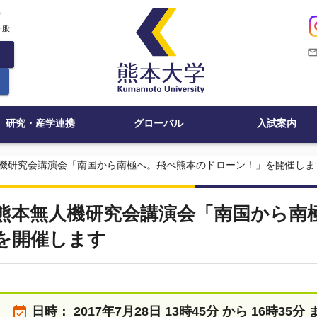
c
一般
mail_outli
研究・産学連携
グローバル
入試案内
機研究会講演会「南国から南極へ。飛べ熊本のドローン！」を開催しま
熊本無人機研究会講演会「南国から南
を開催します
event_available
日時：
2017年7月28日 13時45分 から 16時35分 