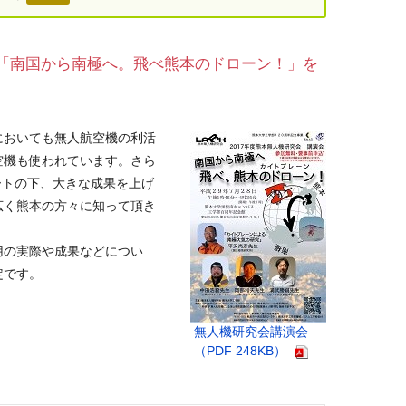
会「南国から南極へ。飛べ熊本のドローン！」を
においても無人航空機の利活
空機も使われています。さら
レートの下、大きな成果を上げ
広く熊本の方々に知って頂き
用の実際や成果などについ
定です。
無人機研究会講演会
（PDF 248KB）