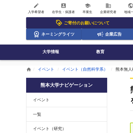
create
account_box
school
business
publi
入学希望者
在学生・保護者
卒業生
企業研究者
地域
ご寄付のお願いについて
ネーミングライツ
企業広告
大学情報
教育
イベント
イベント（自然科学系）
熊本無人
home
熊本大学ナビゲーション
イベント
一覧
イベント（研究）