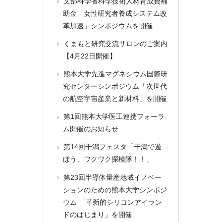
文部科学省科学技術人材育成費補
助金「女性研究者養成システム改
革加速」シンポジウムを開催
くまもと研究交流サロンのご案内
【4月22日開催】
熊本大学先進マグネシウム国際研
究センターシンポジウム「次世代
の航空宇宙産業と新材料」を開催
第1回熊本大学医工連携フォーラ
ム開催のお知らせ
第14回干潟フェスタ「干潟で遊
ぼう、ワクワク探検隊！！」
第23回半導体量産地域イノベー
ションのための熊本大学シンポジ
ウム 「革新的シリコンアイラン
ドのはじまり」を開催