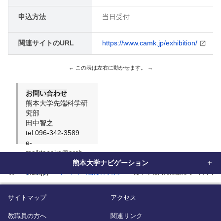
申込方法
当日受付
関連サイトのURL
https://www.camk.jp/exhibition/
お問い合わせ
熊本大学先端科学研
究部
田中智之
tel:096-342-3589
e-
mail:tanaka@arch.
※ (※kumamoto-
熊本大学ナビゲーション
home
u.ac.jp)
イベント
イベント（自然科学系）
熊本市現代美術館にて「田中智
サイトマップ
アクセス
教職員の方へ
関連リンク