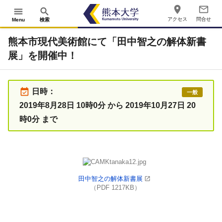
place
mail_outline
menu
search
アクセス
問合せ
Menu
検索
熊本市現代美術館にて「田中智之の解体新書
展」を開催中！
event_available
日時：
一般
2019年8月28日 10時0分 から 2019年10月27日 20
時0分 まで
田中智之の解体新書展
（PDF 1217KB）