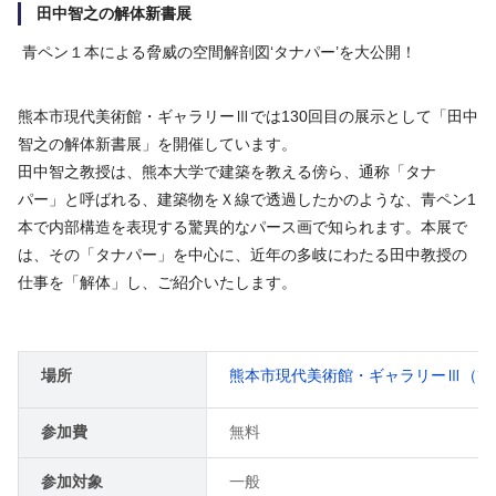
田中智之の解体新書展
青ペン１本による脅威の空間解剖図‘タナパー’を大公開！
熊本市現代美術館・ギャラリーⅢでは
130
回目の展示として「田中
智之の解体新書展」を開催しています。
田中智之教授は、熊本大学で建築を教える傍ら、通称「タナ
パー」と呼ばれる、建築物をＸ線で透過したかのような、青ペン
1
本で内部構造を表現する驚異的なパース画で知られます。本展で
は、その「タナパー」を中心に、近年の多岐にわたる田中教授の
仕事を「解体」し、ご紹介いたします。
場所
熊本市現代美術館・ギャラリーⅢ（熊
参加費
無料
参加対象
一般