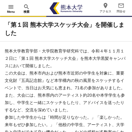
place
mail_outline
menu
search
アクセス
問合せ
Menu
検索
「第１回 熊本大学スケッチ大会」を開催しま
した
熊本大学教育学部・大学院教育学研究科では、令和４年１１月１
２日に「第１回 熊本大学スケッチ大会」を熊本大学黒髪キャンパ
スにおいて開催しました。
この大会は、熊本市内および熊本市近郊の中学生を対象に、重要
文化財『五高記念館』など本学構内の秋の風景をスケッチするイ
ベントで、当日はお天気にも恵まれ、71名の参加がありました。
また、大会には、熊本県内のアーティスト約20名や本学学生も参
加し、中学生と一緒にスケッチをしたり、アドバイスを送ったり
するなど、交流を深めていました。
参加した中学生からは「時間が足りなかった。」「楽しかった。
来年もぜひ参加したい。」「他校の中学生、アーティスト、大学
生と交流ができて良い機会だった。」などの感想が多数寄せられ