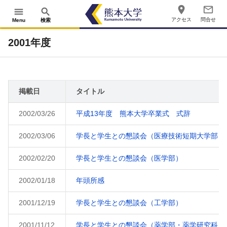
place
mail_outline
menu
search
アクセス
問合せ
Menu
検索
2001年度
掲載日
タイトル
2002/03/26
平成13年度 熊本大学卒業式 式辞
2002/03/06
学長と学生との懇談会（医療技術短期大学部）
2002/02/20
学長と学生との懇談会（医学部）
2002/01/18
年頭所感
2001/12/19
学長と学生との懇談会（工学部）
2001/11/12
学長と学生との懇談会（薬学部・薬学研究科）