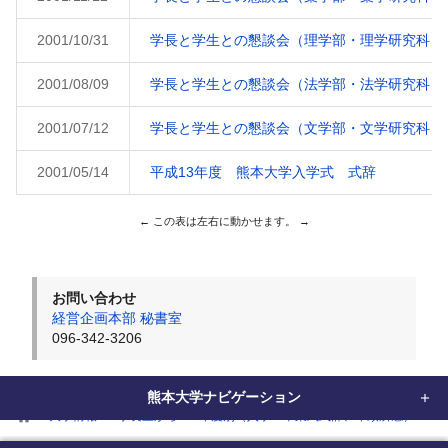
2001/10/31
学長と学生との懇談会（理学部・理学研究科）
2001/08/09
学長と学生との懇談会（法学部・法学研究科）
2001/07/12
学長と学生との懇談会（文学部・文学研究科）
2001/05/14
平成13年度 熊本大学入学式 式辞
お問い合わせ
経営企画本部 秘書室
096-342-3206
熊本大学ナビゲーション
home
大学情報
学長室から
年度別（入学・卒業式式辞、年頭所感）
2