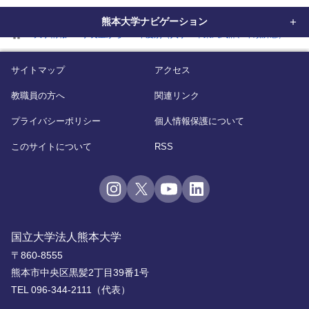
熊本大学ナビゲーション
home
大学情報
学長室から
年度別（入学・卒業式式辞、年頭所感）
2
サイトマップ
アクセス
教職員の方へ
関連リンク
プライバシーポリシー
個人情報保護について
このサイトについて
RSS
国立大学法人熊本大学
〒860-8555
熊本市中央区黒髪2丁目39番1号
TEL 096-344-2111（代表）