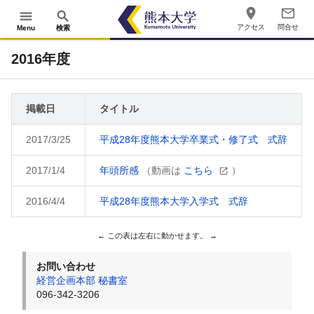
place
mail_outline
menu
search
アクセス
問合せ
Menu
検索
2016年度
掲載日
タイトル
2017/3/25
平成28年度熊本大学卒業式・修了式 式辞
2017/1/4
年頭所感
（動画は
こちら
）
2016/4/4
平成28年度熊本大学入学式 式辞
お問い合わせ
経営企画本部 秘書室
096-342-3206