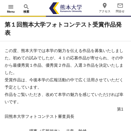
place
mail_outline
menu
search
アクセス
問合せ
Menu
検索
第１回熊本大学フォトコンテスト受賞作品発
表
この度、熊本大学では本学の魅力を伝える作品を募集いたしまし
た。初めての試みでしたが、４１の応募作品が寄せられ、その中
から最優秀賞１作品、優秀賞２作品、入選３作品を決定いたしま
した。
受賞作品は、今後本学の広報活動の中で広く活用させていただく
予定としています。
作品をご覧いただき、改めて本学の魅力を感じていただければ幸
いです。
第1
回熊本大学フォトコンテスト審査員長
理事（広報担当） 古島 幹雄