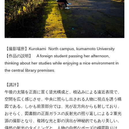
【撮影場所】Kurokami North campus, kumamoto University
【作品の説明】 A foreign student passing her afternoon,
thinking about her studies while enjoying a nice environment in
the central library premises.
【講評】
午後の太陽を正面に置く逆光構成と、植込みによる遠近表現で、
空間を広く感じさせ、中央に照らし出される人物に視点を誘う構
図である。しかも前景部分では、光が左方向からも射しており、
おそらく、図書館の正面ガラスの反射光の照り返しによる２重光
源の撮影となり、複雑な光と影の演出が神秘的でもあり美しい。
偶然の射光のタイミングと、人物の自然なポーズの構図取りは、