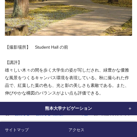
【撮影場所】 Student Hall の前
【講評】
雄々しい木々の間を歩く大学生の姿が写しだされ、緑豊かな優雅
な風景をつくるキャンパス環境を表現している。秋に撮られた作
品で、紅葉した葉の色も、光と影の美しさも素敵である。また、
伸びやかな構図のバランスがよい点も評価できる。
熊本大学ナビゲーション
home
お知らせ
お知らせ（広報）
2019年度
第１回熊本大学フォトコ
サイトマップ
アクセス